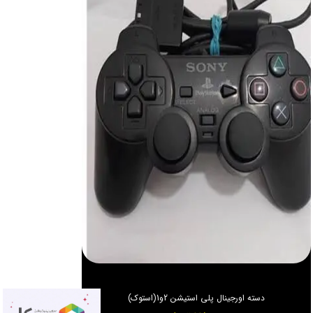
دسته اورجینال پلی استیشن 2و1(استوک)