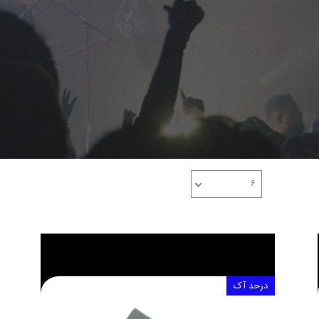
۶
تعداد نمایش
درحد آک