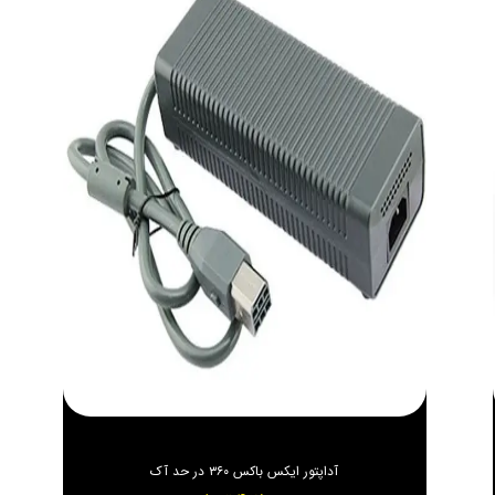
آداپتور ایکس باکس ۳۶۰ در حد آک