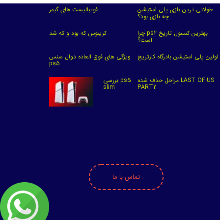
طولانی ترین بازی پلی استیشن
فوتبالیست های گیمر
چه بازی بود؟
چرا ps2 بهترین کنسول تاریخ
کریتوس که بود و که شد
است؟
اولین پلی استیشن بادرگاه کارتریج
ویژگی های فوق العاده دوال سنس
ps5
مراحل حذف شده LAST OF US
بررسی ps5
slim
PART2
تماس با ما