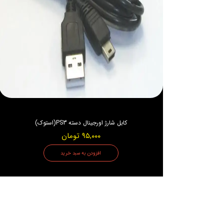
کابل شارژ اورجینال دسته PS3(استوک)
۹۵,۰۰۰ تومان
افزودن به سبد خرید