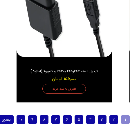
تبدیل دسته PS2وPS1 بهPS3 و کامپیوتر(استوک)
۱۵۵,۰۰۰ تومان
افزودن به سبد خرید
۱
۲
۳
۴
۵
۶
۷
۸
۹
۱۰
بعدی