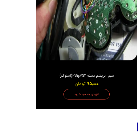
سیم ابریشم دسته PS2وPS1(استوک)
۹۵,۰۰۰ تومان
افزودن به سبد خرید