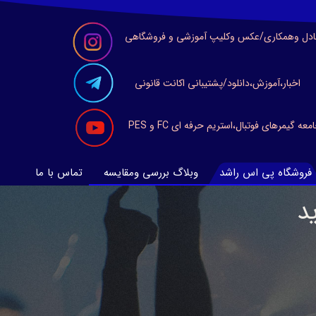
ادل وهمکاری/عکس وکلیپ آموزشی و فروشگاهی
اخبار،آموزش،دانلود/پشتیبانی اکانت قانونی
معه گیمرهای فوتبال،استریم حرفه ای FC و PES
فروشگاه پی اس راشد
وبلاگ بررسی ومقایسه
تماس با ما
د