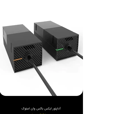
آداپتور ایکس باکس وان استوک