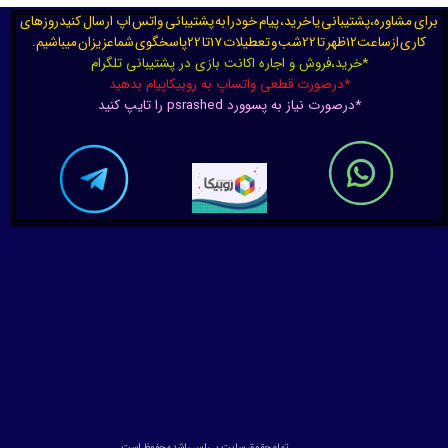
برای مشاوره،پشتیبانی یا خرید، پیام خودرا به پشتیبانی واتس اپ ارسال کنیدروزهای
کاری ازساعت12ظهر تا 22شب و تعطیلات 17تا 22پاسخگوی شماعزیزان میباشیم.
*خرید،فروش و اجاره اکانت بازی در پشتیبانی تلگرام
*درصورت قطعی واتساپ به روبیکاپیام بدهید
*درصورت نیاز به پسوورد psrashed را تایپ کنید
تمام حقوق سایت پی اس راشد محفوظ است.