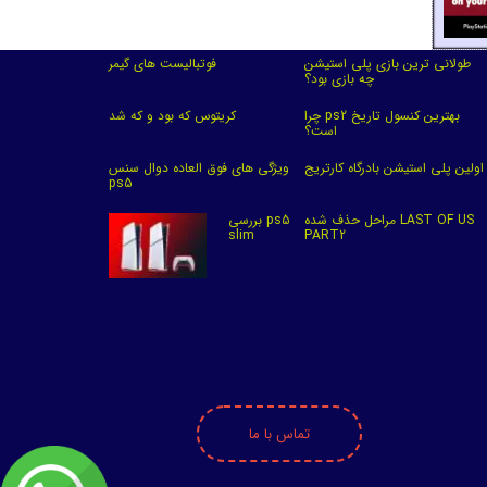
طولانی ترین بازی پلی استیشن
فوتبالیست های گیمر
چه بازی بود؟
چرا ps2 بهترین کنسول تاریخ
کریتوس که بود و که شد
است؟
اولین پلی استیشن بادرگاه کارتریج
ویژگی های فوق العاده دوال سنس
ps5
مراحل حذف شده LAST OF US
بررسی ps5
slim
PART2
تماس با ما