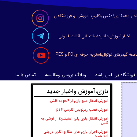
ادل وهمکاری/عکس وکلیپ آموزشی و فروشگاهی
اخبار،آموزش،دانلود/پشتیبانی اکانت قانونی
معه گیمرهای فوتبال،استریم حرفه ای FC و PES
فروشگاه پی اس راشد
وبلاگ بررسی ومقایسه
تماس با ما
​بازی،آموزش واخبار جدید
آموزش انتقال سیو بازی از ps4 به فلش
آموزش نصب زیرنویس فارسی ps4
آموزش انتقال بازی پلی استیشن2 از گوشی به
فلش
آموزش اجرای بازی های سگا و آتاری در پلی
استیشن2