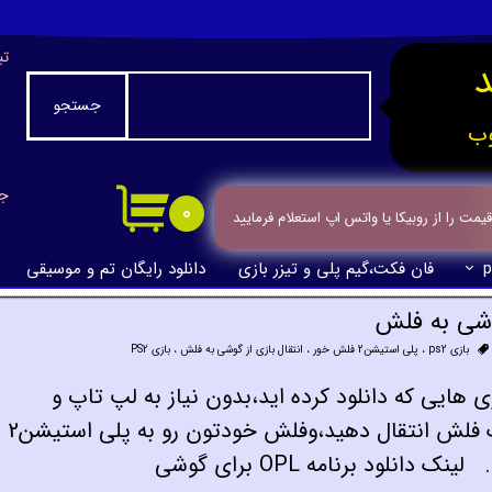
تب
جستجو
ب
جا
۰
ت را از روبیکا یا واتس اپ استعلام فرمایید
p
فان فکت،گیم پلی و تیزر بازی
دانلود رایگان تم و موسیقی
بازی ps2
،
پلی استیشن2 فلش خور
،
انتقال بازی از گوشی به فلش
،
بازی PS2
 هایی که دانلود کرده اید،بدون نیاز به لپ تاپ و
کامپیوتر،از طریق گوشی موبایل خود به یک فلش انتقال دهید،وفلش خودتون رو به پلی استیشن2
لود برنامه OPL برای گوشی