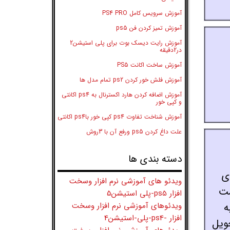
آموزش سرویس کامل PS4 PRO
آموزش تمیز کردن فن ps5
آموزش رایت دیسک بوت برای پلی استیشن2
در2دقیقه
آموزش ساخت اکانت PS5
آموزش فلش خور کردن ps2 تمام مدل ها
آموزش اضافه کردن هارد اکسترنال به ps4 اکانتی
و کپی خور
آموزش شناخت تفاوت ps4 کپی خور باps4 اکانتی
علت داغ کردن ps5 ورفع آن با 3روش
دسته بندی ها
زی های
ویدئو های آموزشی نرم افزار وسخت
ازی بصورت تست
افزار ps5-پلی استیشن5
ویدئوهای آموزشی نرم افزار وسخت
 به
افزار -ps4-پلی-استیشن4
ویل