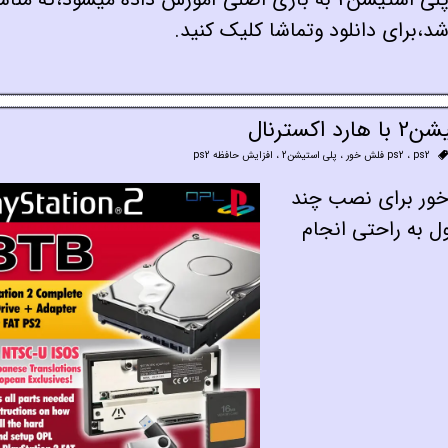
ترنال
ps2 فلش خور
،
ps2
،
پلی استیشن2
،
افزایش حافظه ps2
نسول پلی استیشن 2 فلش خور برای نصب چند
ل به راحتی انجام