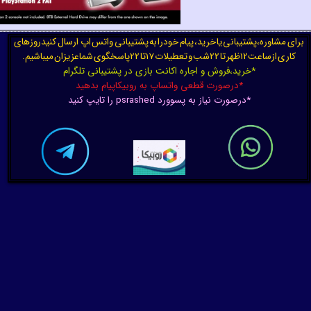
برای مشاوره،پشتیبانی یا خرید، پیام خودرا به پشتیبانی واتس اپ ارسال کنیدروزهای
کاری ازساعت12ظهر تا 22شب و تعطیلات 17تا 22پاسخگوی شماعزیزان میباشیم.
*خرید،فروش و اجاره اکانت بازی در پشتیبانی تلگرام
*درصورت قطعی واتساپ به روبیکاپیام بدهید
*درصورت نیاز به پسوورد psrashed را تایپ کنید