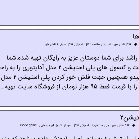
ps2 فلش خور
،
افزایش حافظه ps2
،
آموزش ps2
،
سونی2 فلش خور
د برای شما دوستان عزیز به رایگان تهیه شده،شما
میتوانید کنسول های پلی استیشن2 مدل فت و کنسول های پلی استیشن ۲ مدل آداپتوری را
با دانلود فایل از لینک پایین،فلش خور نماییدو همچنین جهت فلش خور کردن پلی استیشن 2 مدل
ان از فروشگاه سایت تهیه …
تیشن2
ps2 فلش خور
،
پلی استیشن2
،
آموزش ps2
،
آموزش تبدیل ایزو به بازی
،
iso to game
در این آموزش نحوه تبدیل فایل های ایزو پلی استیشن2 به بازی اصلی آموزش داده میشود،که