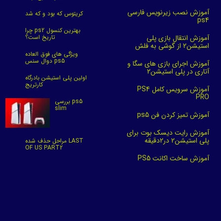
آموزش نصب زیرنویس فارسی
کریتوس که بود و که شد
ps4
چرا ps2 بهترین کنسول
آموزش انتقال بازی پلی
تاریخ است؟
استیشن2 از گوشی به فلش
ویژگی های فوق العاده
دوال سنس ps5
آموزش اجرای بازی های سگا و
آتاری در پلی استیشن2
اولین پلی استیشن بادرگاه
کارتریج
آموزش سرویس کامل PS4
PRO
بررسی ps5
slim
آموزش تمیز کردن فن ps5
آموزش رایت دیسک بوت برای
پلی استیشن2 در2دقیقه
مراحل حذف شده LAST
OF US PART2
آموزش ساخت اکانت PS5