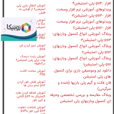
افزار -ps4-پلی-استیشن4
آموزش انتقال بازی پلی
ویدئوهای آموزشی نرم افزار وسخت
استیشن2 از گوشی به
فلش
افزار -ps3-پلی-استیشن3
آموزش اجرای بازی های
ویدئوهای آموزشی نرم افزار وسخت
سگا و آتاری در پلی
افزار -ps2-پلی-استیشن2
استیشن2
وبلاگ آموزشی انواع کنسول وبازیهای-
آموزش سرویس کامل
PS4 PRO
ps3-پلی-استیشن3
وبلاگ آموزشی انواع کنسول وبازیهای-
آموزش تمیز کردن فن
ps5
ps2-پلی-استیشن2
آموزش رایت دیسک
وبلاگ آموزشی انواع کنسول وبازیهای-
بوت برای پلی استیشن2
در2دقیقه
ps1-پلی-استیشن1
دانلود تم وموسیقی بازی برای کنسول
آموزش ساخت اکانت
PS5
های پلی استیشن
آموزش فلش خور کردن
فان فکت و گیم پلی بازیها (خنده و
ps2 تمام مدل ها
سرگرمی)
آموزش اضافه کردن هارد
وبلاگ مقایسه و بررسی تخصصی وحرفه
اکسترنال به ps4 اکانتی
و کپی خور
ای کنسول وبازیهای پلی استیشن
آموزش شناخت تفاوت
ps4 کپی خور باps4