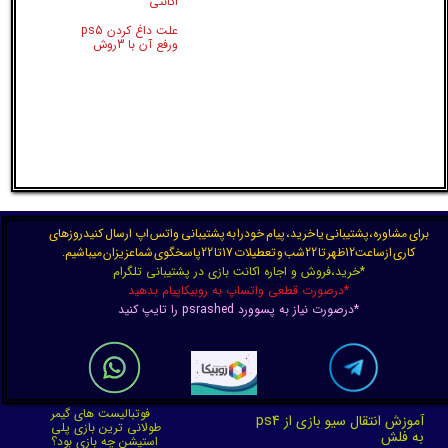
اکانتی
علت داغ کردن ps5
ورفع آن با 3روش
برای مشاوره،پشتیبانی یا خرید، پیام خودرا به پشتیبانی واتس اپ ارسال کنیدروزهای
کاری ازساعت12ظهر تا 22شب و تعطیلات 17تا 22پاسخگوی شماعزیزان میباشیم.
*خرید،فروش و اجاره اکانت بازی در پشتیبانی تلگرام
*درصورت قطعی واتساپ به روبیکاپیام بدهید
*درصورت نیاز به پسوورد psrashed را تایپ کنید
فوتبالیست های گیمر
آموزش انتقال سیو بازی از ps4
طولانی ترین بازی پلی
به فلش
استیشن چه بازی بود؟