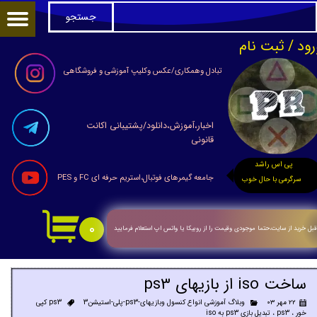
جستجو
حساب کاربری من
رود
/
ثبت نام
تغییر گذر واژه
تبادل وهمکاری/عکس وکلیپ آموزشی و فروشگاهی
سفارشات
اخبار،آموزش،دانلود/پشتیبانی اکانت
خروج از حساب کاربری
قانونی
پی اس راشد
جامعه گیمرهای فوتبال،استریم حرفه ای FC و PES
سرگرمی با حال خوب
۰
بل خرید از سایت،حتما موجودی وقیمت را از روبیکا یا واتس اپ استعلام فرمایید
ساخت iso از بازیهای ps3
۲۲ مهر ۰۳
وبلاگ آموزشی انواع کنسول وبازیهای-ps3-پلی-استیشن3
ps3 کپی
خور
،
ps3
،
تبدیل بازی ps3 به iso