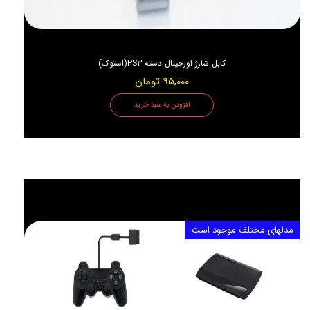
کابل شارژ اورجینال دسته PS3(استوک)
۹۵,۰۰۰ تومان
افزودن به سبد خرید
مدلهای مختلف موجود است