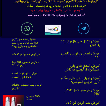
کاری ازساعت12ظهر تا 22شب و تعطیلات 17تا 22پاسخگوی شماعزیزان میباشیم.
*خرید،فروش و اجاره اکانت بازی در پشتیبانی تلگرام
*درصورت قطعی واتساپ به روبیکاپیام بدهید
*درصورت نیاز به پسوورد psrashed را تایپ کنید
فوتبالیست های گیمر
آموزش انتقال سیو بازی از ps4
طولانی ترین بازی پلی
به فلش
استیشن چه بازی بود؟
آموزش نصب زیرنویس فارسی
کریتوس که بود و که شد
ps4
چرا ps2 بهترین کنسول
آموزش انتقال بازی پلی
تاریخ است؟
استیشن2 از گوشی به فلش
ویژگی های فوق العاده
دوال سنس ps5
آموزش اجرای بازی های سگا و
آتاری در پلی استیشن2
اولین پلی استیشن بادرگاه
کارتریج
آموزش سرویس کامل PS4
PRO
بررسی ps5
slim
آموزش تمیز کردن فن ps5