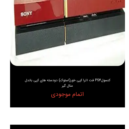
کنسولPS4 فت 1ترا کپی خور(استوک) دودسته های کپی باندل
متال گیر
اتمام موجودی