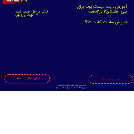
آموزش رایت دیسک بوت برای
پلی استیشن2 در2دقیقه
مراحل حذف شده LAST
OF US PART2
آموزش ساخت اکانت PS5
تماس با ما
قوانین ومقررات سایت
تمام حقوق سایت پی اس راشد محفوظ است.
​​​​​​​(
شروع فعالیت مجموعه ازسال 1398 میباشد)