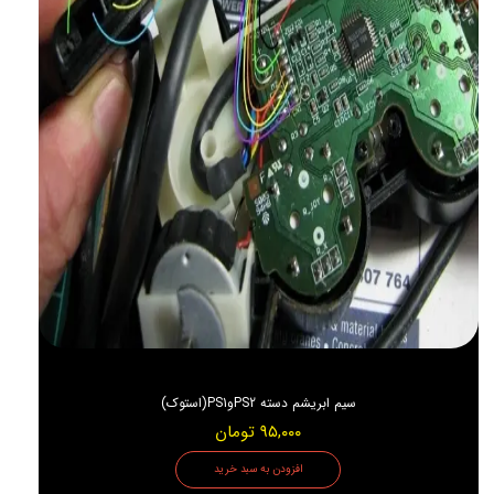
سیم ابریشم دسته PS2وPS1(استوک)
۹۵,۰۰۰ تومان
افزودن به سبد خرید