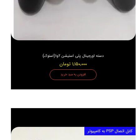
دسته اورجینال پلی استیشن 2و1(استوک)
۱,۱۵۰,۰۰۰ تومان
افزودن به سبد خرید
کابل اتصال PSP به کامپیوتر