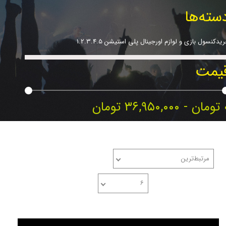
سته‌ها
یدکنسول بازی و لوازم اورجینال پلی استیشن 1.2.3.4.5
یمت
۳۶, تومان
psrashe پی اس راشد
خریدکنسول بازی و لوازم اورجینال پلی استیشن 1.2.3.4.5
مرتبط‌ترین
۶
تعداد نمایش