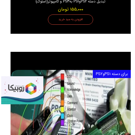
تبدیل دسته PS2وPS1 بهPS3 و کامپیوتر(استوک)
۱۵۵,۰۰۰ تومان
افزودن به سبد خرید
برای دسته PS1وPS2