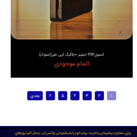
کنسولPS4 اسلیم 500گیگ کپی خور(استوک)
اتمام موجودی
۱
۲
۳
۴
۵
۶
بعدی
برای مشاوره،پشتیبانی یا خرید، پیام خودرا به پشتیبانی واتس اپ ارسال کنیدروزهای