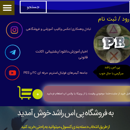
جستجو
حساب کاربری من
رود
/
ثبت نام
تغییر گذر واژه
تبادل وهمکاری/عکس وکلیپ آموزشی و فروشگاهی
سفارشات
اخبار،آموزش،دانلود/پشتیبانی اکانت
خروج از حساب کاربری
قانونی
پی اس راشد
جامعه گیمرهای فوتبال،استریم حرفه ای FC و PES
سرگرمی با حال خوب
۰
بل خرید از سایت،حتما موجودی وقیمت را از روبیکا یا واتس اپ استعلام فرمایید
به فروشگاه پی اس راشد خوش آمدید
از طریق انتخاب دسته بندی کنسول، میتوانید به راحتی خرید کنید