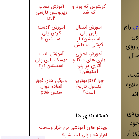
کریتوس که بود و
آموزش نصب
که شد
زیرنویس فارسی
ps4
ی
رام
آموزش انتقال
آموزش ۴دسته
بازی پلی
کردن پلی
ول
استیشن2 از
استیشن ۲
گوشی به فلش
ش‌هایی روی
آموزش اجرای
آموزش رایت
سال
بازی های سگا و
دیسک بازی پلی
آتاری در پلی
استیشن 1و2
استیشن2
اشت،
چرا ps2 بهترین
ویژگی های فوق
لاوه
کنسول تاریخ
العاده دوال
است؟
سنس ps5
ند.
ی‌دی
دسته بندی ها
خود
ویدئو های آموزشی نرم افزار وسخت
دستگاه همراه با ۷۹۱۸ عنوان بازی از
افزار ps5-پلی استیشن5