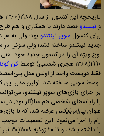
تاری
و
نینتندو
قصد دارند با همکاری و هم طرح لوح ویژه [Super disc] را پیاد
برای کنسول
سوپر نینتندو
بود؛ ولی به هر 
لوح ویژه آن را در کنسول جدید خود یعنی
۱۹۹۰(۱۳۶۸ هجری شمسی) توسط
کن کوتا
فقط دویست واحد از اولین مدل پلی‌استیشن
توسط سونی ساخته شد. اولین مدل این کن
بر اجرای بازی‌های سوپر نینتندو، می‌توان
عنوان
پی‌اِس‌ایکس
عرضه شد، که با بازی‌ها
رام را اجرا می‌نمود. این تصمیمات موجب