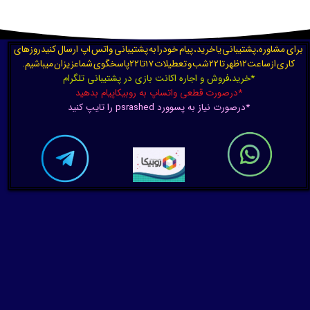
برای مشاوره،پشتیبانی یا خرید، پیام خودرا به پشتیبانی واتس اپ ارسال کنیدروزهای
کاری ازساعت12ظهر تا 22شب و تعطیلات 17تا 22پاسخگوی شماعزیزان میباشیم.
*خرید،فروش و اجاره اکانت بازی در پشتیبانی تلگرام
*درصورت قطعی واتساپ به روبیکاپیام بدهید
*درصورت نیاز به پسوورد psrashed را تایپ کنید