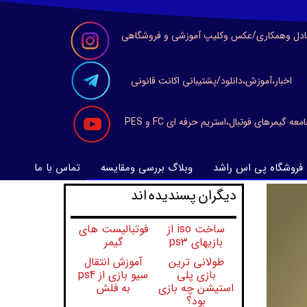
ادل وهمکاری/عکس وکلیپ آموزشی و فروشگاهی
اخبار،آموزش،دانلود/پشتیبانی اکانت قانونی
معه گیمرهای فوتبال،استریم حرفه ای FC و PES
فروشگاه پی اس راشد
وبلاگ بررسی ومقایسه
تماس با ما
​​​دیگران پسندیده اند
ساخت iso از
فوتبالیست های
بازیهای ps3
گیمر
طولانی ترین
آموزش انتقال
بازی پلی
سیو بازی از ps4
استیشن چه بازی
به فلش
بود؟