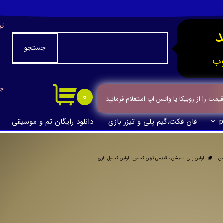
تب
جستجو
ب
جا
۰
ت را از روبیکا یا واتس اپ استعلام فرمایید
p
فان فکت،گیم پلی و تیزر بازی
دانلود رایگان تم و موسیقی
شن
اولین پلی استیشن
،
قدیمی ترین کنسول
،
اولین کنسول بازی