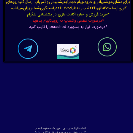
برای مشاوره،پشتیبانی یا خرید، پیام خودرا به پشتیبانی واتس اپ ارسال کنیدروزهای
کاری ازساعت12ظهر تا 22شب و تعطیلات 17تا 22پاسخگوی شماعزیزان میباشیم.
*خرید،فروش و اجاره اکانت بازی در پشتیبانی تلگرام
*درصورت قطعی واتساپ به روبیکاپیام بدهید
*درصورت نیاز به پسوورد psrashed را تایپ کنید
تمام حقوق سایت پی اس راشد محفوظ است.
​​​​​​​(
شروع فعالیت مجموعه ازسال 1398 میباشد)