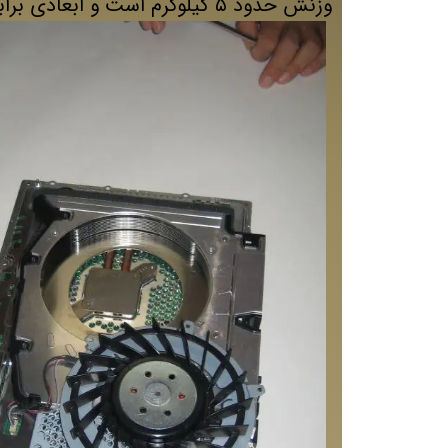
وزنش حدود ۵ کیلوگرم است و ابعادی برابر ۲٫۴*۳٫5*۹۸ سانتی‌متر دارد.