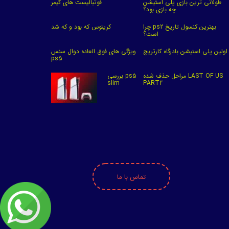
طولانی ترین بازی پلی استیشن
فوتبالیست های گیمر
چه بازی بود؟
چرا ps2 بهترین کنسول تاریخ
کریتوس که بود و که شد
است؟
اولین پلی استیشن بادرگاه کارتریج
ویژگی های فوق العاده دوال سنس
ps5
مراحل حذف شده LAST OF US
بررسی ps5
slim
PART2
تماس با ما