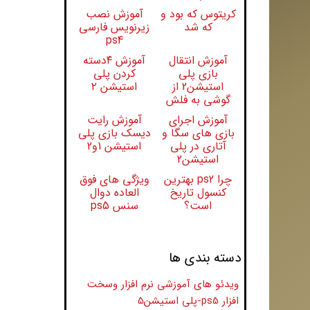
کریتوس که بود و
آموزش نصب
که شد
زیرنویس فارسی
ps4
آموزش انتقال
آموزش ۴دسته
بازی پلی
کردن پلی
استیشن2 از
استیشن ۲
گوشی به فلش
آموزش اجرای
آموزش رایت
بازی های سگا و
دیسک بازی پلی
آتاری در پلی
استیشن 1و2
استیشن2
چرا ps2 بهترین
ویژگی های فوق
کنسول تاریخ
العاده دوال
است؟
سنس ps5
دسته بندی ها
ویدئو های آموزشی نرم افزار وسخت
افزار ps5-پلی استیشن5