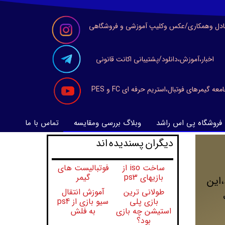
ادل وهمکاری/عکس وکلیپ آموزشی و فروشگاهی
اخبار،آموزش،دانلود/پشتیبانی اکانت قانونی
معه گیمرهای فوتبال،استریم حرفه ای FC و PES
فروشگاه پی اس راشد
وبلاگ بررسی ومقایسه
تماس با ما
​​​دیگران پسندیده اند
ساخت iso از
فوتبالیست های
بازیهای ps3
گیمر
،این
طولانی ترین
آموزش انتقال
صورت
بازی پلی
سیو بازی از ps4
استیشن چه بازی
به فلش
بود؟