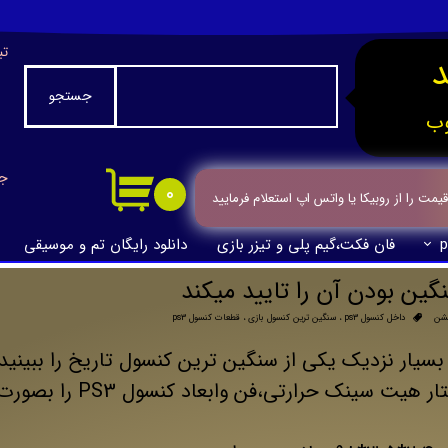
تب
جستجو
ب
جا
۰
ت را از روبیکا یا واتس اپ استعلام فرمایید
p
فان فکت،گیم پلی و تیزر بازی
دانلود رایگان تم و موسیقی
یشن
داخل کنسول ps3
،
سنگین ترین کنسول بازی
،
قطعات کنسول ps3
بسیار نزدیک یکی از سنگین ترین کنسول تاریخ را ببینید
عکس ها که کمتر دیده شده،وضعیت ساختار هیت سینک حرارتی،فن وابعاد کنسول PS3 را ب