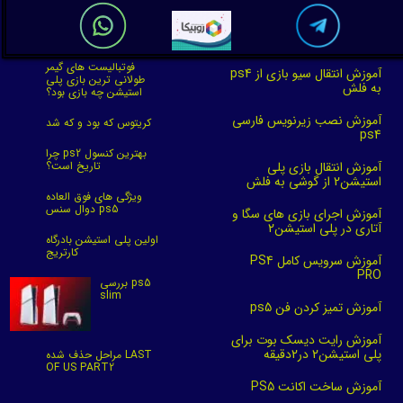
فوتبالیست های گیمر
آموزش انتقال سیو بازی از ps4
طولانی ترین بازی پلی
به فلش
استیشن چه بازی بود؟
آموزش نصب زیرنویس فارسی
کریتوس که بود و که شد
ps4
چرا ps2 بهترین کنسول
آموزش انتقال بازی پلی
تاریخ است؟
استیشن2 از گوشی به فلش
ویژگی های فوق العاده
دوال سنس ps5
آموزش اجرای بازی های سگا و
آتاری در پلی استیشن2
اولین پلی استیشن بادرگاه
کارتریج
آموزش سرویس کامل PS4
PRO
بررسی ps5
slim
آموزش تمیز کردن فن ps5
آموزش رایت دیسک بوت برای
پلی استیشن2 در2دقیقه
مراحل حذف شده LAST
OF US PART2
آموزش ساخت اکانت PS5