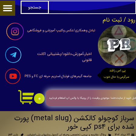
جستجو
حساب کاربری من
رود
/
ثبت نام
تغییر گذر واژه
تبادل وهمکاری/عکس وکلیپ آموزشی و فروشگاهی
سفارشات
اخبار،آموزش،دانلود/پشتیبانی اکانت
خروج از حساب کاربری
قانونی
پی اس راشد
جامعه گیمرهای فوتبال،استریم حرفه ای FC و PES
سرگرمی با حال خوب
۰
بل خرید از سایت،حتما موجودی وقیمت را از روبیکا یا واتس اپ استعلام فرمایید
سرباز کوچولو کالکشن (metal slug) پورت
شده برای ps4 کپی خور
۲۴ مرداد ۱۴۰۲
وبلاگ مقایسه و بررسی تخصصی وحرفه ای کنسول وبازیهای پلی استیشن
بازی ps4