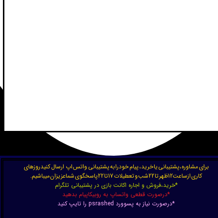
برای مشاوره،پشتیبانی یا خرید، پیام خودرا به پشتیبانی واتس اپ ارسال کنیدروزهای
کاری ازساعت12ظهر تا 22شب و تعطیلات 17تا 22پاسخگوی شماعزیزان میباشیم.
*خرید،فروش و اجاره اکانت بازی در پشتیبانی تلگرام
*درصورت قطعی واتساپ به روبیکاپیام بدهید
*درصورت نیاز به پسوورد psrashed را تایپ کنید