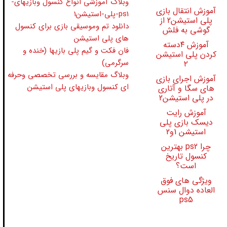
وبلاگ آموزشی انواع کنسول وبازیهای-
آموزش انتقال بازی
ps1-پلی-استیشن1
پلی استیشن2 از
دانلود تم وموسیقی بازی برای کنسول
گوشی به فلش
های پلی استیشن
آموزش ۴دسته
فان فکت و گیم پلی بازیها (خنده و
کردن پلی استیشن
سرگرمی)
۲
وبلاگ مقایسه و بررسی تخصصی وحرفه
آموزش اجرای بازی
ای کنسول وبازیهای پلی استیشن
های سگا و آتاری
در پلی استیشن2
آموزش رایت
دیسک بازی پلی
استیشن 1و2
چرا ps2 بهترین
کنسول تاریخ
است؟
ویژگی های فوق
العاده دوال سنس
ps5