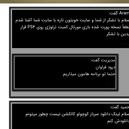
Ara گفت:
لام با تشکر از شما و سایت خوبتون تازه با سایت شما آشنا شدم
لطفاً نسخه پورت شده بازی مورتال کمبت ترلوژی روی PS4 قرار
دین با تشکر
اسخ
مدیریت گفت:
درود فراوان
حتما تو برنامه هامون میذاریم
★
★
پاسخ
مید گفت:
لام لینک دانلود سرباز کوچولو کالکشن نیست چطور میتونم
انلودش کنم