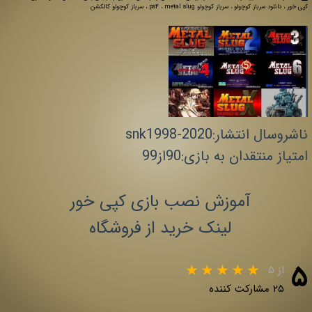
کپی خور
،
دانلود سرباز کوچولو
،
سرباز کوچولو ps4
metal slug
،
،
سرباز کوچولو کالکشن
ناشروسال انتشار:snk1998-2020
امتیاز منتقدان به بازی:90از99
آموزش نصب بازی کپی خور
لینک خرید از فروشگاه
۵
از ۵
۲۵ مشارکت کننده