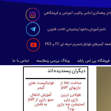
ادل وهمکاری/عکس وکلیپ آموزشی و فروشگاهی
اخبار،آموزش،دانلود/پشتیبانی اکانت قانونی
معه گیمرهای فوتبال،استریم حرفه ای FC و PES
فروشگاه پی اس راشد
وبلاگ بررسی ومقایسه
تماس با ما
​​​دیگران پسندیده اند
ساخت iso از
فوتبالیست های
بازیهای ps3
گیمر
طولانی ترین
آموزش انتقال
بازی پلی
سیو بازی از ps4
استیشن چه بازی
به فلش
بود؟