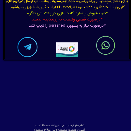
برای مشاوره،پشتیبانی یا خرید، پیام خودرا به پشتیبانی واتس اپ ارسال کنیدروزهای
کاری ازساعت12ظهر تا 22شب و تعطیلات 17تا 22پاسخگوی شماعزیزان میباشیم.
*خرید،فروش و اجاره اکانت بازی در پشتیبانی تلگرام
*درصورت قطعی واتساپ به روبیکاپیام بدهید
*درصورت نیاز به پسوورد psrashed را تایپ کنید
تمام حقوق سایت پی اس راشد محفوظ است.
​​​​​​​(
شروع فعالیت مجموعه ازسال 1398 میباشد)