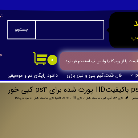
تب
جستجو
ب
جا
۰
ت را از روبیکا یا واتس اپ استعلام فرمایید
p
فان فکت،گیم پلی و تیزر بازی
دانلود رایگان تم و موسیقی
تیشن
بازی ps4 کپی خور
،
سایلنت هیل 1
،
بازی silent hill
،
دانلود بازی سایلنت هیل
،
دانلود بازی ps1