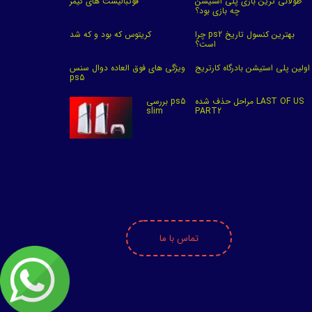
طولانی ترین بازی پلی استیشن
فوتبالیست های گیمر
چه بازی بود؟
چرا ps2 بهترین کنسول تاریخ
کریتوس که بود و که شد
است؟
اولین پلی استیشن بادرگاه کارتریج
ویژگی های فوق العاده دوال سنس
ps5
مراحل حذف شده LAST OF US
بررسی ps5
slim
PART2
تماس با ما