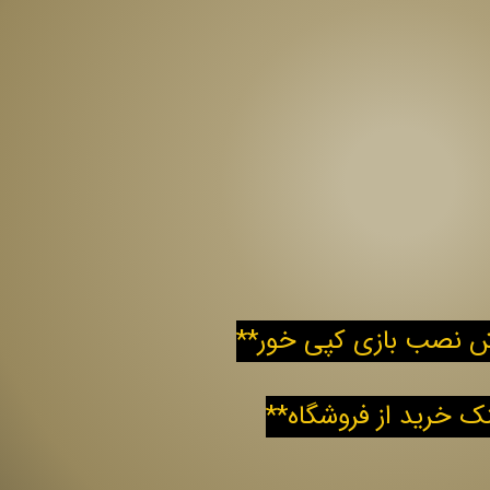
ش نصب بازی کپی خور**
نک خرید از فروشگاه**