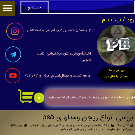
جستجو
حساب کاربری من
رود
/
ثبت نام
تغییر گذر واژه
تبادل وهمکاری/عکس وکلیپ آموزشی و فروشگاهی
سفارشات
اخبار،آموزش،دانلود/پشتیبانی اکانت
خروج از حساب کاربری
قانونی
پی اس راشد
جامعه گیمرهای فوتبال،استریم حرفه ای FC و PES
سرگرمی با حال خوب
۰
بل خرید از سایت،حتما موجودی وقیمت را از روبیکا یا واتس اپ استعلام فرمایید
بررسی انواع ریجن ومدلهای ps5
۳۱ تیر ۱۴۰۲
وبلاگ مقایسه و بررسی تخصصی وحرفه ای کنسول وبازیهای پلی استیشن
ریجنps5
،
ریجنps4
،
مدل هایps5
،
مدل هایps4
،
ریجن بازی
،
انواع ps5