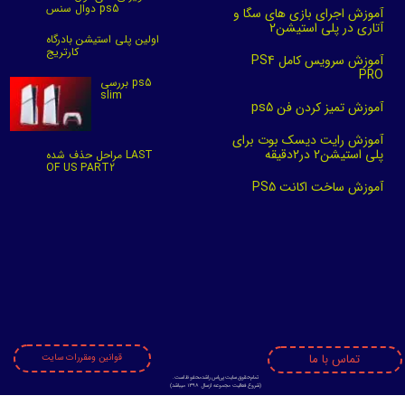
دوال سنس ps5
آموزش اجرای بازی های سگا و
آتاری در پلی استیشن2
اولین پلی استیشن بادرگاه
کارتریج
آموزش سرویس کامل PS4
PRO
بررسی ps5
slim
آموزش تمیز کردن فن ps5
آموزش رایت دیسک بوت برای
پلی استیشن2 در2دقیقه
مراحل حذف شده LAST
OF US PART2
آموزش ساخت اکانت PS5
تماس با ما
قوانین ومقررات سایت
تمام حقوق سایت پی اس راشد محفوظ است.
​​​​​​​(
شروع فعالیت مجموعه ازسال 1398 میباشد)