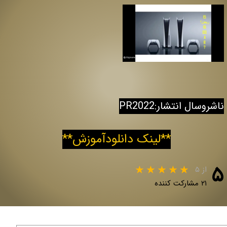
ناشروسال انتشار:PR2022
**
لینک دانلودآموزش
**
۵
از ۵
۲۱ مشارکت کننده