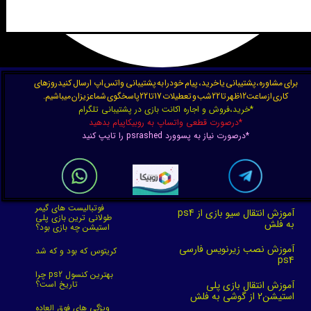
برای مشاوره،پشتیبانی یا خرید، پیام خودرا به پشتیبانی واتس اپ ارسال کنیدروزهای
کاری ازساعت12ظهر تا 22شب و تعطیلات 17تا 22پاسخگوی شماعزیزان میباشیم.
*خرید،فروش و اجاره اکانت بازی در پشتیبانی تلگرام
*درصورت قطعی واتساپ به روبیکاپیام بدهید
*درصورت نیاز به پسوورد psrashed را تایپ کنید
فوتبالیست های گیمر
آموزش انتقال سیو بازی از ps4
طولانی ترین بازی پلی
به فلش
استیشن چه بازی بود؟
آموزش نصب زیرنویس فارسی
کریتوس که بود و که شد
ps4
چرا ps2 بهترین کنسول
آموزش انتقال بازی پلی
تاریخ است؟
استیشن2 از گوشی به فلش
ویژگی های فوق العاده