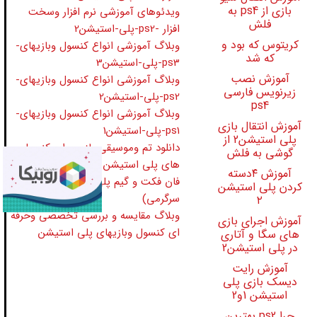
بازی از ps4 به
ویدئوهای آموزشی نرم افزار وسخت
فلش
افزار -ps2-پلی-استیشن2
کریتوس که بود و
وبلاگ آموزشی انواع کنسول وبازیهای-
که شد
ps3-پلی-استیشن3
آموزش نصب
وبلاگ آموزشی انواع کنسول وبازیهای-
زیرنویس فارسی
ps2-پلی-استیشن2
ps4
وبلاگ آموزشی انواع کنسول وبازیهای-
آموزش انتقال بازی
ps1-پلی-استیشن1
پلی استیشن2 از
دانلود تم وموسیقی بازی برای کنسول
گوشی به فلش
های پلی استیشن
آموزش ۴دسته
فان فکت و گیم پلی بازیها (خنده و
کردن پلی استیشن
سرگرمی)
۲
وبلاگ مقایسه و بررسی تخصصی وحرفه
آموزش اجرای بازی
ای کنسول وبازیهای پلی استیشن
های سگا و آتاری
در پلی استیشن2
آموزش رایت
دیسک بازی پلی
استیشن 1و2
چرا ps2 بهترین