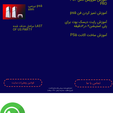
PRO
بررسی ps5
slim
آموزش تمیز کردن فن ps5
آموزش رایت دیسک بوت برای
پلی استیشن2 در2دقیقه
مراحل حذف شده LAST
OF US PART2
آموزش ساخت اکانت PS5
تماس با ما
قوانین ومقررات سایت
تمام حقوق سایت پی اس راشد محفوظ است.
​​​​​​​(
شروع فعالیت مجموعه ازسال 1398 میباشد)