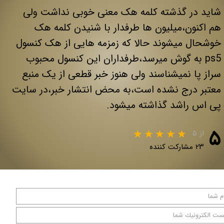
شاید در گذشته کلمه هک معنی خوبی نداشت ولی
هم اکنون،میلیون ها طرفدار با شنیدن کلمه هک
خوشحال میشوند حالا که زمزمه هایی از هک کنسول
ps5 به گوش میرسد،طرفداران این کنسول محبوب
سراز پا نمیشناسند ولی هنوز خبر قطعی از یک منبع
معتبر درج نشده است،به محض انتشار خبر،در سایت
پی اس راشد گذاشته میشود.
۵
از ۵
۲۳ مشارکت کننده