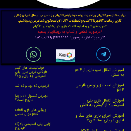
برای مشاوره،پشتیبانی یا خرید، پیام خودرا به پشتیبانی واتس اپ ارسال کنیدروزهای
کاری ازساعت12ظهر تا 22شب و تعطیلات 17تا 22پاسخگوی شماعزیزان میباشیم.
*خرید،فروش و اجاره اکانت بازی در پشتیبانی تلگرام
*درصورت قطعی واتساپ به روبیکاپیام بدهید
*درصورت نیاز به پسوورد psrashed را تایپ کنید
فوتبالیست های گیمر
آموزش انتقال سیو بازی از ps4
طولانی ترین بازی پلی
به فلش
استیشن چه بازی بود؟
آموزش نصب زیرنویس فارسی
کریتوس که بود و که شد
ps4
چرا ps2 بهترین کنسول
آموزش انتقال بازی پلی
تاریخ است؟
استیشن2 از گوشی به فلش
ویژگی های فوق العاده
دوال سنس ps5
آموزش اجرای بازی های سگا و
آتاری در پلی استیشن2
اولین پلی استیشن بادرگاه
کارتریج
آموزش سرویس کامل PS4