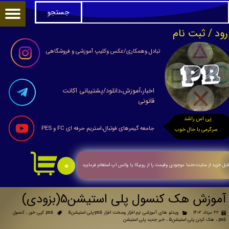
جستجو
حساب کاربری من
رود
/
ثبت نام
تغییر گذر واژه
تبادل وهمکاری/عکس وکلیپ آموزشی و فروشگاهی
سفارشات
اخبار،آموزش،دانلود/پشتیبانی اکانت
خروج از حساب کاربری
قانونی
پی اس راشد
جامعه گیمرهای فوتبال،استریم حرفه ای FC و PES
سرگرمی با حال خوب
۰
بل خرید از سایت،حتما موجودی وقیمت را از روبیکا یا واتس اپ استعلام فرمایید
آموزش هک کنسول پلی استیشن5(بزودی)
۲۲ مرداد ۱۴۰۲
ویدئو های آموزشی نرم افزار وسخت افزار ps5-پلی استیشن5
ps5 کپی خور
،
کنسول
ps5
،
هک کردن پلی استیشن5
،
خبر جدید پلی استیشن