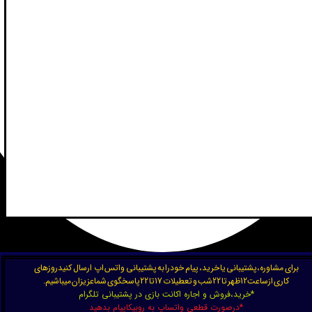
برای مشاوره،پشتیبانی یا خرید، پیام خودرا به پشتیبانی واتس اپ ارسال کنیدروزهای
کاری ازساعت12ظهر تا 22شب و تعطیلات 17تا 22پاسخگوی شماعزیزان میباشیم.
*خرید،فروش و اجاره اکانت بازی در پشتیبانی تلگرام
*درصورت قطعی واتساپ به روبیکاپیام بدهید