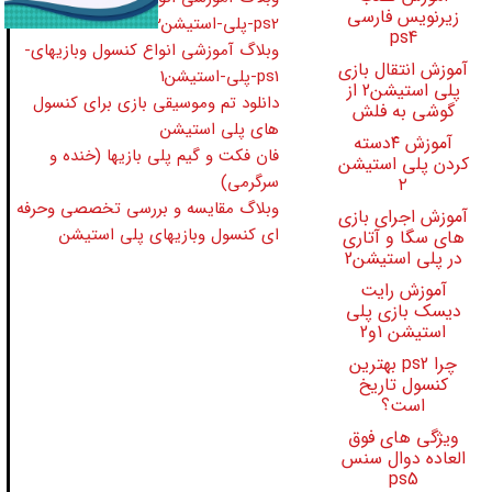
زیرنویس فارسی
ps2-پلی-استیشن2
ps4
وبلاگ آموزشی انواع کنسول وبازیهای-
آموزش انتقال بازی
ps1-پلی-استیشن1
پلی استیشن2 از
دانلود تم وموسیقی بازی برای کنسول
گوشی به فلش
های پلی استیشن
آموزش ۴دسته
فان فکت و گیم پلی بازیها (خنده و
کردن پلی استیشن
سرگرمی)
۲
وبلاگ مقایسه و بررسی تخصصی وحرفه
آموزش اجرای بازی
ای کنسول وبازیهای پلی استیشن
های سگا و آتاری
در پلی استیشن2
آموزش رایت
دیسک بازی پلی
استیشن 1و2
چرا ps2 بهترین
کنسول تاریخ
است؟
ویژگی های فوق
العاده دوال سنس
ps5