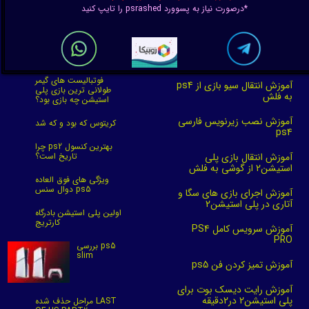
*درصورت نیاز به پسوورد psrashed را تایپ کنید
فوتبالیست های گیمر
آموزش انتقال سیو بازی از ps4
طولانی ترین بازی پلی
به فلش
استیشن چه بازی بود؟
آموزش نصب زیرنویس فارسی
کریتوس که بود و که شد
ps4
چرا ps2 بهترین کنسول
آموزش انتقال بازی پلی
تاریخ است؟
استیشن2 از گوشی به فلش
ویژگی های فوق العاده
دوال سنس ps5
آموزش اجرای بازی های سگا و
آتاری در پلی استیشن2
اولین پلی استیشن بادرگاه
کارتریج
آموزش سرویس کامل PS4
PRO
بررسی ps5
slim
آموزش تمیز کردن فن ps5
آموزش رایت دیسک بوت برای
پلی استیشن2 در2دقیقه
مراحل حذف شده LAST