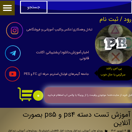
جستجو
حساب کاربری من
رود
/
ثبت نام
تغییر گذر واژه
تبادل وهمکاری/عکس وکلیپ آموزشی و فروشگاهی
سفارشات
اخبار،آموزش،دانلود/پشتیبانی اکانت
خروج از حساب کاربری
قانونی
پی اس راشد
جامعه گیمرهای فوتبال،استریم حرفه ای FC و PES
سرگرمی با حال خوب
۰
بل خرید از سایت،حتما موجودی وقیمت را از روبیکا یا واتس اپ استعلام فرمایید
آموزش تست دسته ps4 و ps5 بصورت
آنلاین
۱۹ شهریور ۱۴۰۲
ویدئو های آموزشی نرم افزار وسخت افزار ps5-پلی استیشن5
،
ویدئوهای آموزشی نرم افزار