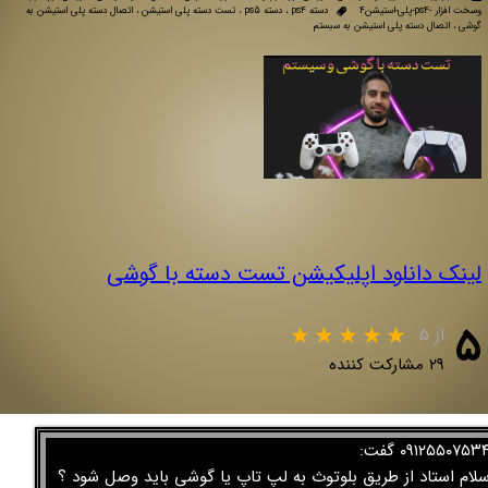
وسخت افزار -ps4-پلی-استیشن4
دسته ps4
،
دسته ps5
،
تست دسته پلی استیشن
،
اتصال دسته پلی استیشن به
گوشی
،
اتصال دسته پلی استیشن به سبستم
لینک دانلود اپلیکیشن تست دسته با گوشی
۵
از ۵
۲۹ مشارکت کننده
۰۹۱۲۵۵۰۷۵۳ گفت:
لام استاد از طریق بلوتوث به لپ تاپ یا گوشی باید وصل شود ؟