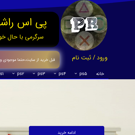
پی اس راشد
سرگرمی با حال خو
ورود
/
ثبت نام
قبل خرید از سایت،حتما موجودی وقیم
حساب کاربری من
خانه
ps5
ps4
ps3
ps2
s1
تغییر گذر واژه
سفارشات
خروج از حساب کاربری
ادامه خرید