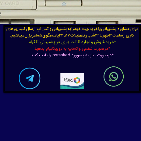
برای مشاوره،پشتیبانی یا خرید، پیام خودرا به پشتیبانی واتس اپ ارسال کنیدروزهای
کاری ازساعت12ظهر تا 22شب و تعطیلات 17تا 22پاسخگوی شماعزیزان میباشیم.
*خرید،فروش و اجاره اکانت بازی در پشتیبانی تلگرام
*درصورت قطعی واتساپ به روبیکاپیام بدهید
*درصورت نیاز به پسوورد psrashed را تایپ کنید