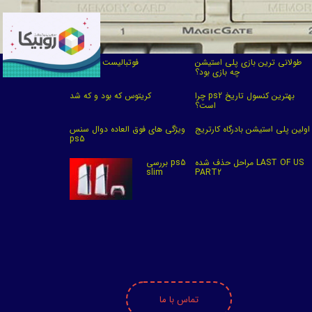
طولانی ترین بازی پلی استیشن
فوتبالیست های گیمر
چه بازی بود؟
چرا ps2 بهترین کنسول تاریخ
کریتوس که بود و که شد
است؟
اولین پلی استیشن بادرگاه کارتریج
ویژگی های فوق العاده دوال سنس
ps5
مراحل حذف شده LAST OF US
بررسی ps5
slim
PART2
تماس با ما