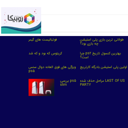
طولانی ترین بازی پلی استیشن
فوتبالیست های گیمر
چه بازی بود؟
چرا ps2 بهترین کنسول تاریخ
کریتوس که بود و که شد
است؟
اولین پلی استیشن بادرگاه کارتریج
ویژگی های فوق العاده دوال سنس
ps5
مراحل حذف شده LAST OF US
بررسی ps5
slim
PART2