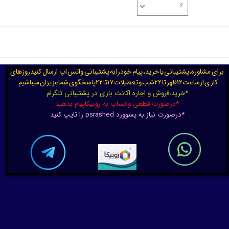
۶
تعداد نمایش
برای مشاوره،پشتیبانی یا خرید، پیام خودرا به پشتیبانی واتس اپ ارسال کنیدروزهای
کاری ازساعت12ظهر تا 22شب و تعطیلات 17تا 22پاسخگوی شماعزیزان میباشیم.
*خرید،فروش و اجاره اکانت بازی در پشتیبانی تلگرام
*درصورت قطعی واتساپ به روبیکاپیام بدهید
*درصورت نیاز به پسوورد psrashed را تایپ کنید