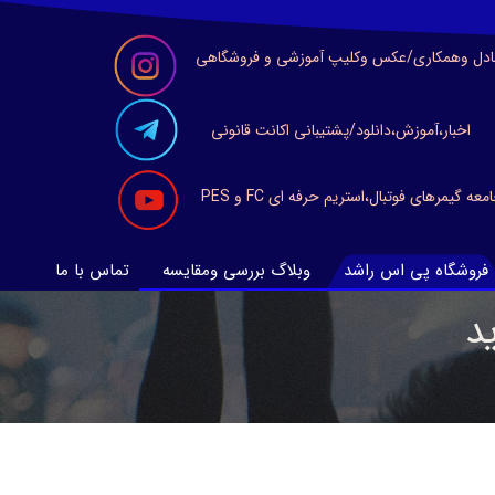
ادل وهمکاری/عکس وکلیپ آموزشی و فروشگاهی
اخبار،آموزش،دانلود/پشتیبانی اکانت قانونی
معه گیمرهای فوتبال،استریم حرفه ای FC و PES
فروشگاه پی اس راشد
وبلاگ بررسی ومقایسه
تماس با ما
د