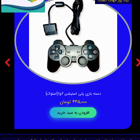
یک روز مهلت تست
یک ر
دسته بازی پلی استیشن 2و1(استوک)
۴۴۵,۰۰۰ تومان
افزودن به سبد خرید