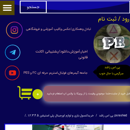
جستجو
حساب کاربری من
رود
/
ثبت نام
تغییر گذر واژه
تبادل وهمکاری/عکس وکلیپ آموزشی و فروشگاهی
سفارشات
اخبار،آموزش،دانلود/پشتیبانی اکانت
خروج از حساب کاربری
قانونی
پی اس راشد
جامعه گیمرهای فوتبال،استریم حرفه ای FC و PES
سرگرمی با حال خوب
۰
بل خرید از سایت،حتما موجودی وقیمت را از روبیکا یا واتس اپ استعلام فرمایید
psrashed پی اس راشد
خریدکنسول بازی و لوازم اورجینال پلی استیشن 1.2.3.4.5
سیم ابریشم دسته PS2وPS1(استوک)