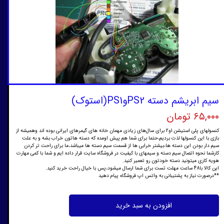
سیم ابریشم دسته PS2وPS1(استوک)
۶۵,۰۰۰ تومان
کنسولهای پلی استیشن 1و2 برای سال‌های زیادی مهمان خانه های گیمرهای ایرانی بوده اند وهمیشه از
بازی با این کنسولها لذت بردیم،حتما برای شما هم پیش اومده که دسته هاتون خراب بشه و به علت
سیم دار بودن این دسته ها،بیشتر خرابی ها از قسمت سیم دسته ها میباشد،ما برای راحت تر کردن
کارشما نحوه اتصال سیم دسته و سیمهای با کیفیت در فروشگاه سایت قرار داده ایم و شما با کمی مهارت
هویه کاری میتونید دسته خودتون رو تعمیر کنید.
این کالا با48 ساعت مهلت تست برای شما ارسال میشود،پس با خیال راحت خرید کنید.
**درصورت نیاز به پشتیبانی به واتس اپ فروشگاه پیام دهید
افزودن به سبد خرید