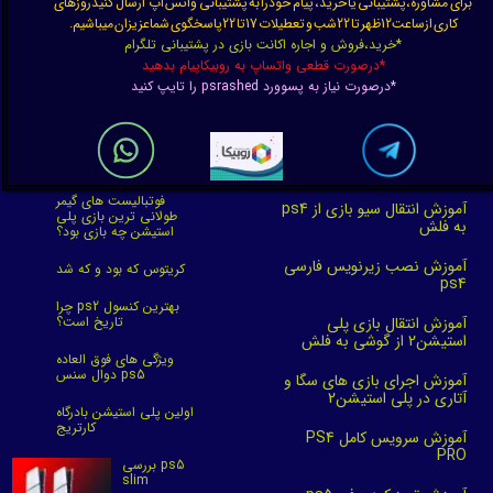
برای مشاوره،پشتیبانی یا خرید، پیام خودرا به پشتیبانی واتس اپ ارسال کنیدروزهای
کاری ازساعت12ظهر تا 22شب و تعطیلات 17تا 22پاسخگوی شماعزیزان میباشیم.
*خرید،فروش و اجاره اکانت بازی در پشتیبانی تلگرام
*درصورت قطعی واتساپ به روبیکاپیام بدهید
*درصورت نیاز به پسوورد psrashed را تایپ کنید
فوتبالیست های گیمر
آموزش انتقال سیو بازی از ps4
طولانی ترین بازی پلی
به فلش
استیشن چه بازی بود؟
آموزش نصب زیرنویس فارسی
کریتوس که بود و که شد
ps4
چرا ps2 بهترین کنسول
آموزش انتقال بازی پلی
تاریخ است؟
استیشن2 از گوشی به فلش
ویژگی های فوق العاده
دوال سنس ps5
آموزش اجرای بازی های سگا و
آتاری در پلی استیشن2
اولین پلی استیشن بادرگاه
کارتریج
آموزش سرویس کامل PS4
PRO
بررسی ps5
slim