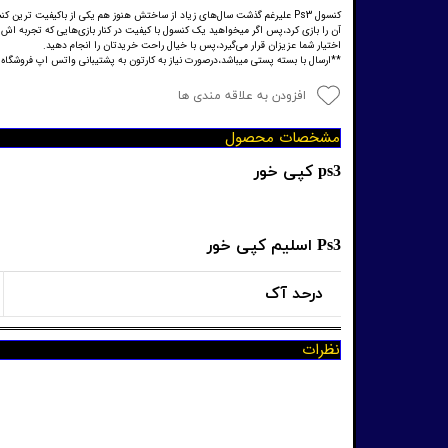
کنسول Ps3 علیرغم گذشت سال‌های زیاد از ساختش هنوز هم یکی از باکیفیت ت
اختیار شما عزیزان قرار می‌گیرد،پس با خیال راحت خریدتان را انجام دهید.
**ارسال با بسته پستی میباشد،درصورت نیاز به کارتون به پشتیبانی واتس اپ فروشگاه
افزودن به علاقه مندی ها
مشخصات محصول
ps3 کپی خور
Ps3 اسلیم کپی خور
درحد آک
نظرات