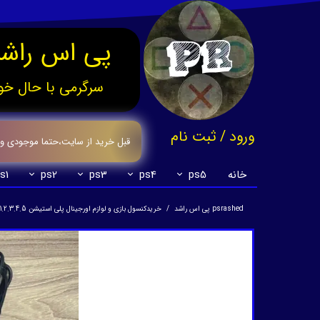
پی اس راشد
سرگرمی با حال خو
ورود
/
ثبت نام
قبل خرید از سایت،حتما موجودی وقیم
حساب کاربری من
خانه
ps5
ps4
ps3
ps2
s1
تغییر گذر واژه
psrashed پی اس راشد
خریدکنسول بازی و لوازم اورجینال پلی استیشن 1.2.3.4.5
سفارشات
خروج از حساب کاربری