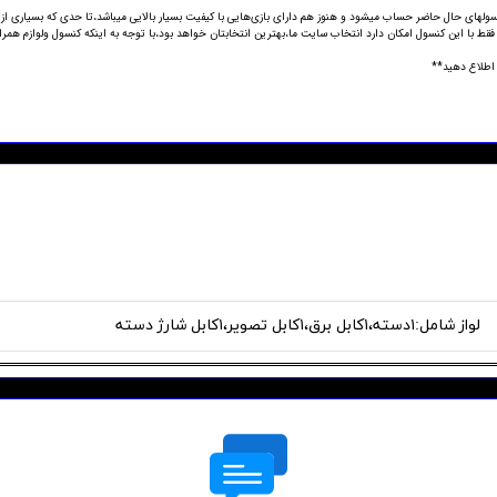
رین کنسولهای حال حاضر حساب میشود و هنوز هم دارای بازی‌هایی با کیفیت بسیار بالایی میباشد،تا حدی که بسیار
 اطلاع دهید**
لواز شامل:۱دسته،۱کابل برق،۱کابل تصویر،۱کابل شارژ دسته