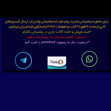
برای مشاوره،پشتیبانی یا خرید، پیام خودرا به پشتیبانی واتس اپ ارسال کنیدروزهای
کاری ازساعت12ظهر تا 22شب و تعطیلات 17تا 22پاسخگوی شماعزیزان میباشیم.
*خرید،فروش و اجاره اکانت بازی در پشتیبانی تلگرام
*درصورت قطعی واتساپ به روبیکاپیام بدهید
*درصورت نیاز به پسوورد psrashed را تایپ کنید