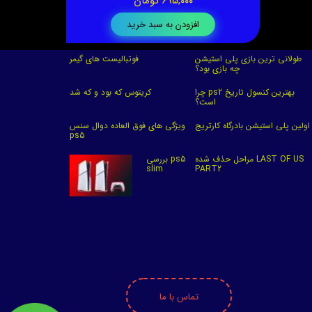
۶۹۵,۰۰۰ تومان
افزودن به سبد خرید
طولانی ترین بازی پلی استیشن
فوتبالیست های گیمر
چه بازی بود؟
چرا ps2 بهترین کنسول تاریخ
کریتوس که بود و که شد
است؟
اولین پلی استیشن بادرگاه کارتریج
ویژگی های فوق العاده دوال سنس
ps5
مراحل حذف شده LAST OF US
بررسی ps5
slim
PART2
تماس با ما