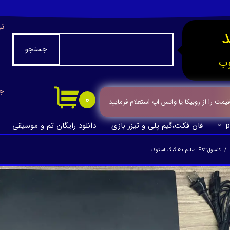
تب
جستجو
ب
جا
۰
ت را از روبیکا یا واتس اپ استعلام فرمایید
p
فان فکت،گیم پلی و تیزر بازی
دانلود رایگان تم و موسیقی
کنسولPs3 اسلیم ۱۶۰ گیگ استوک