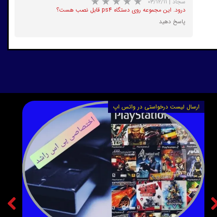
سجاد
|
۰۳/۱۲/۱۱
درود. این مجموعه روی دستگاه ps4 قابل نصب هست؟
پاسخ دهید
ارسال لیست درخواستی در واتس اپ
ارسا
★
★