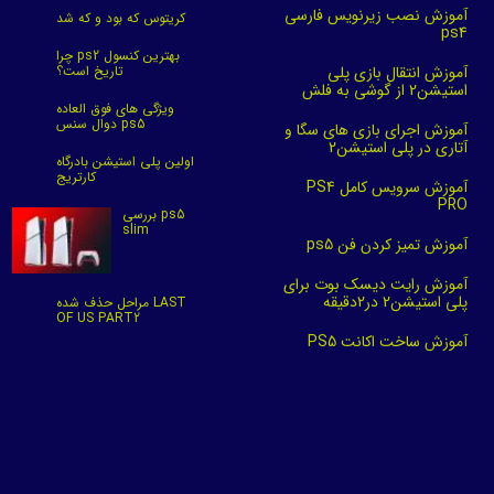
آموزش نصب زیرنویس فارسی
کریتوس که بود و که شد
ps4
چرا ps2 بهترین کنسول
آموزش انتقال بازی پلی
تاریخ است؟
استیشن2 از گوشی به فلش
ویژگی های فوق العاده
دوال سنس ps5
آموزش اجرای بازی های سگا و
آتاری در پلی استیشن2
اولین پلی استیشن بادرگاه
کارتریج
آموزش سرویس کامل PS4
PRO
بررسی ps5
slim
آموزش تمیز کردن فن ps5
آموزش رایت دیسک بوت برای
پلی استیشن2 در2دقیقه
مراحل حذف شده LAST
OF US PART2
آموزش ساخت اکانت PS5