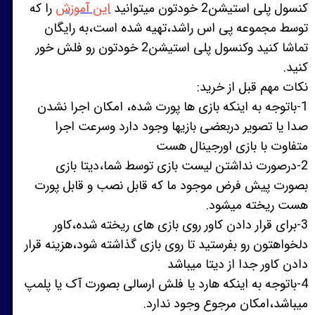
کنسول پلی استیشن2 خودتون میتوانید
این آموزش
را که
توسط مجموعه پی اس راشد،تهیه شده است،به رایگان
تماشا کنید وکنسول پلی استیشن2 خودتون رو فلش خور
کنید.
نکات مهم قبل از خرید:
1-باتوجه به اینکه بازی ها پورت شده، امکان اجرا نشدن
صدا یا ‌تصویر دربعضی بازیها وجود دارد وسرعت اجرا
متفاوت با بازی اورجینال هست
2-درصورت نداشتن لیست بازی توسط شما،دیتا بازی
بصورت پیش فرض موجود ما که قابل نصب و قابل پورت
هست ریخته میشود.
3-برای قرار دادن کاور روی بازی های ریخته شده،کاور
دلخواهتون رو بفرستید تا روی بازی گذاشته شود،هزینه قرار
دادن کاور جدا از دیتا میباشد
4-باتوجه به اینکه هارد یا فلش ارسالی بصورت آک یا پلمپ
میباشد،امکان مرجوع وجود ندارد.