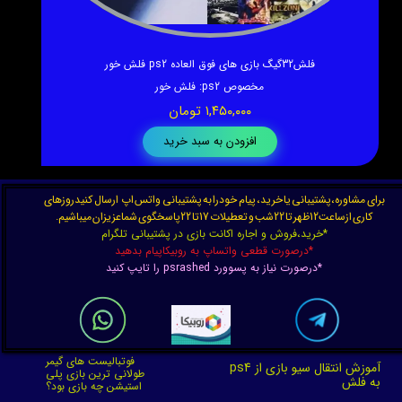
فلش32گیگ بازی های فوق العاده ps2 فلش خور
مخصوص ps2
:
فلش خور
۱,۴۵۰,۰۰۰ تومان
افزودن به سبد خرید
برای مشاوره،پشتیبانی یا خرید، پیام خودرا به پشتیبانی واتس اپ ارسال کنیدروزهای
کاری ازساعت12ظهر تا 22شب و تعطیلات 17تا 22پاسخگوی شماعزیزان میباشیم.
*خرید،فروش و اجاره اکانت بازی در پشتیبانی تلگرام
*درصورت قطعی واتساپ به روبیکاپیام بدهید
*درصورت نیاز به پسوورد psrashed را تایپ کنید
★
★
★
★
★
فوتبالیست های گیمر
آموزش انتقال سیو بازی از ps4
طولانی ترین بازی پلی
به فلش
استیشن چه بازی بود؟