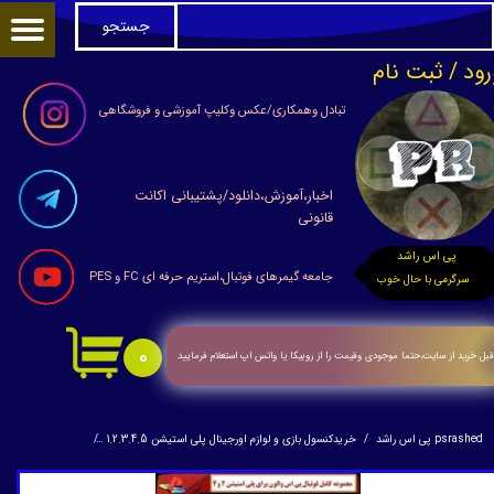
جستجو
حساب کاربری من
رود
/
ثبت نام
تغییر گذر واژه
تبادل وهمکاری/عکس وکلیپ آموزشی و فروشگاهی
سفارشات
اخبار،آموزش،دانلود/پشتیبانی اکانت
خروج از حساب کاربری
قانونی
پی اس راشد
جامعه گیمرهای فوتبال،استریم حرفه ای FC و PES
سرگرمی با حال خوب
۰
بل خرید از سایت،حتما موجودی وقیمت را از روبیکا یا واتس اپ استعلام فرمایید
psrashed پی اس راشد
خریدکنسول بازی و لوازم اورجینال پلی استیشن 1.2.3.4.5
فلش 32 گیگ فوتبالهای PES با لیگ برتر ایران وگزارشگرفارسی