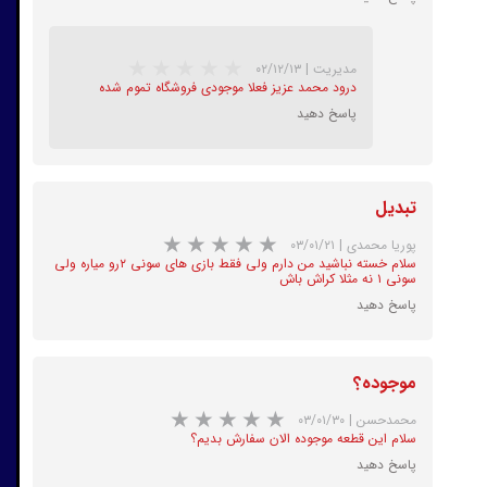
مدیریت
|
۰۲/۱۲/۱۳
درود محمد عزیز فعلا موجودی فروشگاه تموم شده
پاسخ دهید
تبدیل
پوریا محمدی
|
۰۳/۰۱/۲۱
سلام خسته نباشید من دارم ولی فقط بازی های سونی ۲رو میاره ولی
★
★
★
★
★
سونی ۱ نه مثلا کراش باش
پاسخ دهید
موجوده؟
محمدحسن
|
۰۳/۰۱/۳۰
سلام این قطعه موجوده الان سفارش بدیم؟
★
★
★
★
★
پاسخ دهید