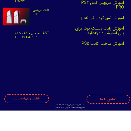
آموزش سرویس کامل PS4
PRO
بررسی ps5
slim
آموزش تمیز کردن فن ps5
آموزش رایت دیسک بوت برای
پلی استیشن2 در2دقیقه
مراحل حذف شده LAST
OF US PART2
آموزش ساخت اکانت PS5
★
★
★
★
★
تماس با ما
قوانین ومقررات سایت
★
★
★
★
★
تمام حقوق سایت پی اس راشد محفوظ است.
​​​​​​​(
شروع فعالیت مجموعه ازسال 1398 میباشد)