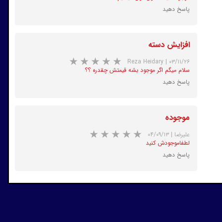
پاسخ دهید
افزایش دسته
Reza Heidary
|
۰۳/۱۱/۲۶
★
★
★
★
★
سلام میگم اگر موجود بشه قیمتش چقدره ؟؟
پاسخ دهید
موجوده
علیرضا
|
۰۴/۰۹/۱۳
★
★
★
★
★
لطفا‌موجودش کنید
پاسخ دهید