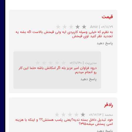
قیمت
Amir
|
۰۲/۱۱/۲۹
به نظرم که خیلی وسیله کاربردی ایه ولی قیمتش بالاست اگه بشه یه
تجدید نظر کنید توی قیمتش
پاسخ دهید
مدیریت
|
۰۲/۱۱/۳۰
درود فراوان امیر عزیز بله اگر امکانش باشه حتما این کار
رو انجام میدیم.
پاسخ دهید
رادفر
★
★
★
محمد
|
۰۲/۱۲/۱۳
خود تبدیل داخل بسته ندیه؟یعنی پلمب هستش؟؟ و اینکه با هزینه
اسی پستش میشه۳۹۵؟
پاسخ دهید