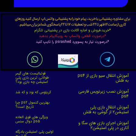
★
★
★
★
★
برای مشاوره،پشتیبانی یا خرید، پیام خودرا به پشتیبانی واتس اپ ارسال کنیدروزهای
کاری ازساعت12ظهر تا 22شب و تعطیلات 17تا 22پاسخگوی شماعزیزان میباشیم.
*خرید،فروش و اجاره اکانت بازی در پشتیبانی تلگرام
*درصورت قطعی واتساپ به روبیکاپیام بدهید
*درصورت نیاز به پسوورد psrashed را تایپ کنید
★
★
★
★
★
فوتبالیست های گیمر
آموزش انتقال سیو بازی از ps4
طولانی ترین بازی پلی
به فلش
استیشن چه بازی بود؟
آموزش نصب زیرنویس فارسی
کریتوس که بود و که شد
ps4
چرا ps2 بهترین کنسول
آموزش انتقال بازی پلی
تاریخ است؟
استیشن2 از گوشی به فلش
ویژگی های فوق العاده
★
★
★
★
★
دوال سنس ps5
آموزش اجرای بازی های سگا و
آتاری در پلی استیشن2
اولین پلی استیشن بادرگاه
کارتریج