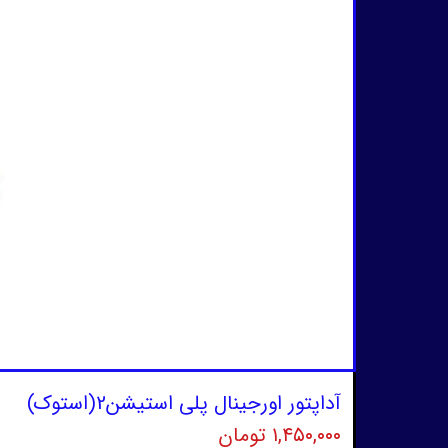
آداپتور اورجینال پلی استیشن2(استوک)
۱,۴۵۰,۰۰۰ تومان