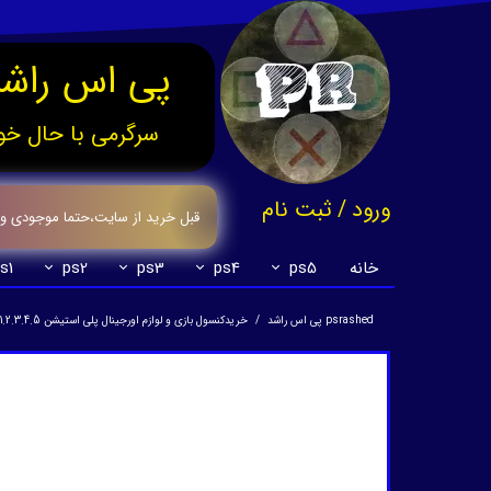
پی اس راشد
سرگرمی با حال خو
ورود
/
ثبت نام
قبل خرید از سایت،حتما موجودی وقیم
حساب کاربری من
خانه
ps5
ps4
ps3
ps2
s1
تغییر گذر واژه
psrashed پی اس راشد
خریدکنسول بازی و لوازم اورجینال پلی استیشن 1.2.3.4.5
سفارشات
خروج از حساب کاربری