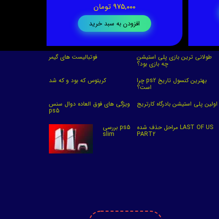
۹۷۵,۰۰۰ تومان
افزودن به سبد خرید
طولانی ترین بازی پلی استیشن
فوتبالیست های گیمر
چه بازی بود؟
چرا ps2 بهترین کنسول تاریخ
کریتوس که بود و که شد
است؟
اولین پلی استیشن بادرگاه کارتریج
ویژگی های فوق العاده دوال سنس
ps5
مراحل حذف شده LAST OF US
بررسی ps5
slim
PART2