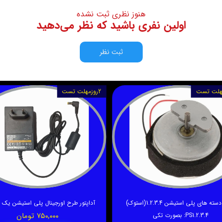
هنوز نظری ثبت نشده
اولین نفری باشید که نظر می‌دهید
ثبت نظر
مهلت تست
2روزمهلت تست
ته های پلی استیشن 1.2.3.4(استوک)
آداپتور طرح اورجینال پلی استیشن یک 
۷۵۰,۰۰۰ تومان
PS1.2.3.4
:
بصورت تکی