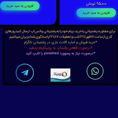
۹۵,۰۰۰ تومان
افزودن به سبد خرید
افزودن به سبد خرید
برای مشاوره،پشتیبانی یا خرید، پیام خودرا به پشتیبانی واتس اپ ارسال کنیدروزهای
کاری ازساعت12ظهر تا 22شب و تعطیلات 17تا 22پاسخگوی شماعزیزان میباشیم.
*خرید،فروش و اجاره اکانت بازی در پشتیبانی تلگرام
*درصورت قطعی واتساپ به روبیکاپیام بدهید
*درصورت نیاز به پسوورد psrashed را تایپ کنید