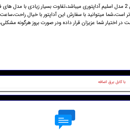
این آداپتور که اورجینال کنسول های پلی استیشن 2 مدل اسلیم آداپتوری میباشد،تفاوت بسی
لاتر است،شما میتوانید با سفارش این آداپتور با خیال راحت،ساع
با کابل برق اضافه