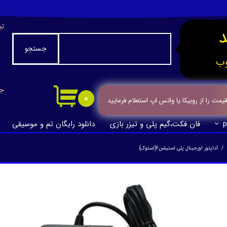
تب
جستجو
ب
جا
۰
ت را از روبیکا یا واتس اپ استعلام فرمایید
p
فان فکت،گیم پلی و تیزر بازی
دانلود رایگان تم و موسیقی
آداپتور اورجینال پلی استیشن2(استوک)