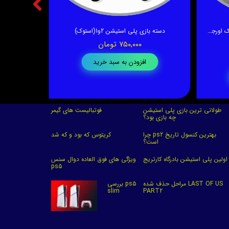
دسته استخوانی پلی استیشن 1و2 (استوک اورجینال)
دسته بازی پلی استیشن 2و1(استوک)
عیب ی
۷۵۰,۰۰۰ تومان
افزودن به سبد خرید
طولانی ترین بازی پلی استیشن
فوتبالیست های گیمر
چه بازی بود؟
چرا ps2 بهترین کنسول تاریخ
کریتوس که بود و که شد
است؟
اولین پلی استیشن بادرگاه کارتریج
ویژگی های فوق العاده دوال سنس
ps5
مراحل حذف شده LAST OF US
بررسی ps5
slim
PART2