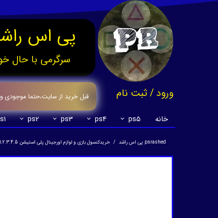
پی اس راشد
سرگرمی با حال خو
ورود
/
ثبت نام
قبل خرید از سایت،حتما موجودی وقیم
حساب کاربری من
خانه
ps5
ps4
ps3
ps2
s1
تغییر گذر واژه
psrashed پی اس راشد
خریدکنسول بازی و لوازم اورجینال پلی استیشن 1.2.3.4.5
سفارشات
خروج از حساب کاربری