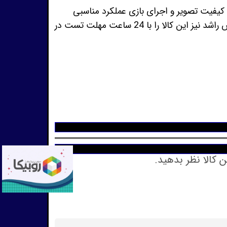
نال آن میباشدواز لحاظ کیفیت تصویر و اجرای بازی عملکرد مناسبی
دارد،شما میتوانید با سفارش این آداپتور با خیال راحت،ساعت ها باکنسول خودتون بازی کنید،ضمنا فروشگاه پی اس راشد نیز این کالا را با 24 ساعت مهلت تست در
ن کالا نظر بدهید.