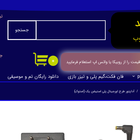
تب
جستجو
ب
جا
۰
ت را از روبیکا یا واتس اپ استعلام فرمایید
p
فان فکت،گیم پلی و تیزر بازی
دانلود رایگان تم و موسیقی
آداپتور طرح اورجینال پلی استیشن یک (استوک)