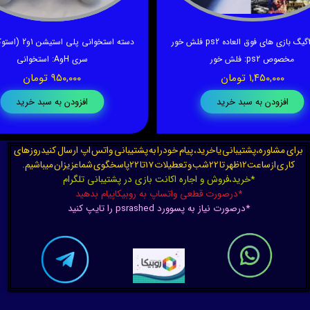
مخصوص ps2
:
فلش خور
سری HوA
:
استخوانی
۱,۴۵۰,۰۰۰ تومان
۹۵۰,۰۰۰ تومان
افزودن به سبد خرید
افزودن به سبد خرید
برای مشاوره،پشتیبانی یا خرید، پیام خودرا به پشتیبانی واتس اپ ارسال کنیدروزهای
کاری ازساعت12ظهر تا 22شب و تعطیلات 17تا 22پاسخگوی شماعزیزان میباشیم.
*خرید،فروش و اجاره اکانت بازی در پشتیبانی تلگرام
*درصورت قطعی واتساپ به روبیکاپیام بدهید
*درصورت نیاز به پسوورد psrashed را تایپ کنید