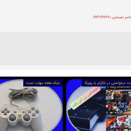
ین 09140366620
ت درخواستی در تلگرام یا روبیکا
بایک هفته مهلت تست