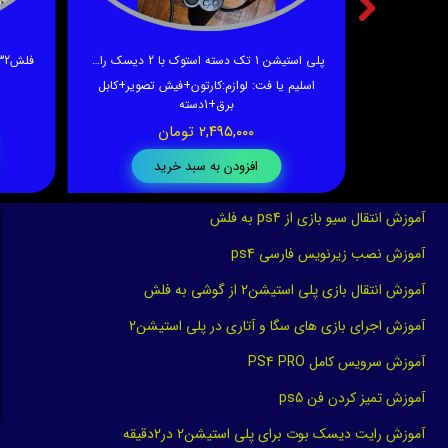
دن Ps2
پلی استیشن 1 تک دسته استوک با 2 دیسک رایگان
فلش32گیگ بازی های فوق العاده ps2 فلش خور
ر
اسلیم یا فت
:
لوازم:کارتون+فیش تصویر+کابل
برق+1دسته
۲,۴۹۵,۰۰۰ تومان
افزودن به سبد خرید
آموزش انتقال سیو بازی از ps4 به فلش
آموزش نصب زیرنویس فارسی ps4
آموزش انتقال بازی پلی استیشن2 از گوشی به فلش
آموزش اجرای بازی های سگا و آتاری در پلی استیشن2
★
آموزش سرویس کامل PS4 PRO
آموزش تمیز کردن فن ps5
آموزش رایت دیسک بوت برای پلی استیشن2 در2دقیقه