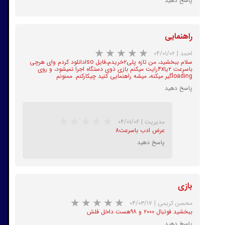
پاسخ دهید
راهنمایی
★
★
★
★
★
احمد
|
۰۴/۰۱/۰۲
سلام ببخشید، من تازه پلی۲خریدم،فایل isoدانلود کردم وای هرچی
باسرعت ۲یا۴xرایت میکنم بازی ذوی دستگاه اجرا نمیشود، و روی
loadingگیر میکنه، میشه راهنمایی کنید چیکارکنم. ممنونم
پاسخ دهید
مدیریت
|
۰۴/۰۱/۰۶
عرض ادب باسرعت8
پاسخ دهید
★
★
★
★
★
بازی
محسن کریمی
|
۰۴/۰۳/۱۷
ببخشید فوتبال ۲۰۰۰ و ۹۸هست داخل فلش
پاسخ دهید