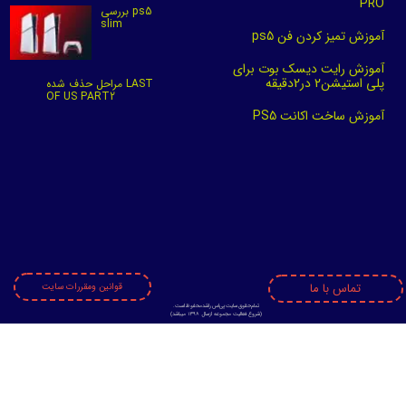
PRO
بررسی ps5
slim
آموزش تمیز کردن فن ps5
آموزش رایت دیسک بوت برای
پلی استیشن2 در2دقیقه
مراحل حذف شده LAST
OF US PART2
آموزش ساخت اکانت PS5
★
★
★
★
★
تماس با ما
قوانین ومقررات سایت
تمام حقوق سایت پی اس راشد محفوظ است.
★
★
★
★
★
​​​​​​​(
شروع فعالیت مجموعه ازسال 1398 میباشد)