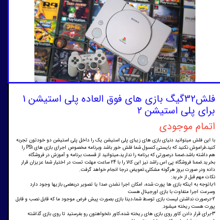
فلش32گیگ بازی های فوق العاده پلی استیشن 1
برای پلی استیشن 2
اتمام موجودی
با این فلش میتوانید دنیای بازی های زیبای پلی استیشن یک را داخل پلی استیشن دو خودتون تجربه
کنید،فراموش نکنید که بایستی کنسول شما فلش خور باشد وبرنامه مخصوص اجرای بازی های PS1 را
هم داشته باشد،ضمنا درصورتی که برنامه را ندارید،میتوانید از قسمت برنامه و آموزش در فروشگاه
بخرید.ضمنا فروشگاه پی اس راشد نیز این کالا را با 24 ساعت مهلت تست در اختیار شما عزیزان قرار
داده ودر صورت بروز هرگونه مشکلی،تعویض درجا انجام خواهد گرفت.
نکات مهم قبل از خرید:
1-باتوجه به اینکه بازی ها پورت شده، امکان اجرا نشدن صدا یا ‌تصویر دربعضی بازیها وجود دارد
وسرعت اجرا متفاوت با بازی اورجینال هست
2-درصورت نداشتن لیست بازی توسط شما،دیتا بازی بصورت پیش فرض موجود ما که قابل نصب و قابل
پورت هست ریخته میشود.
3-برای قرار دادن کاور روی بازی های ریخته شده،کاور دلخواهتون رو بفرستید تا روی بازی گذاشته