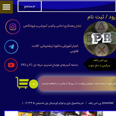
جستجو
حساب کاربری من
رود
/
ثبت نام
تغییر گذر واژه
تبادل وهمکاری/عکس وکلیپ آموزشی و فروشگاهی
سفارشات
اخبار،آموزش،دانلود/پشتیبانی اکانت
خروج از حساب کاربری
قانونی
پی اس راشد
جامعه گیمرهای فوتبال،استریم حرفه ای FC و PES
سرگرمی با حال خوب
۰
بل خرید از سایت،حتما موجودی وقیمت را از روبیکا یا واتس اپ استعلام فرمایید
psrashed پی اس راشد
خریدکنسول بازی و لوازم اورجینال پلی استیشن 1.2.3.4.5
فلش32گیگ بازی های فوق العاده پلی استیشن 1 برای پلی استیشن 2