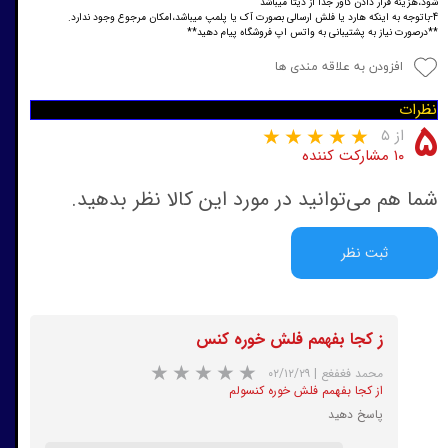
شود،هزینه قرار دادن کاور جدا از دیتا میباشد
4-باتوجه به اینکه هارد یا فلش ارسالی بصورت آک یا پلمپ میباشد،امکان مرجوع وجود ندارد.
**درصورت نیاز به پشتیبانی به واتس اپ فروشگاه پیام دهید**
افزودن به علاقه مندی ها
نظرات
۵
از ۵
۱۰ مشارکت کننده
شما هم می‌توانید در مورد این کالا نظر بدهید.
ثبت نظر
ز کجا بفهمم فلش خوره کنس
محمد فغفغع
|
۰۲/۱۲/۲۹
از کجا بفهمم فلش خوره کنسولم
پاسخ دهید