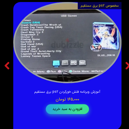
مخصوص ps2 برق مستقیم
قیمت 
★
★
★
★
★
آموزش وبرنامه فلش خورکردن ps2 برق مستقیم
۱۶۵,۰۰۰ تومان
مش
افزودن به سبد خرید
★
★
★
★
★