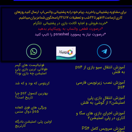
برای مشاوره،پشتیبانی یا خرید، پیام خودرا به پشتیبانی واتس اپ ارسال کنیدروزهای
کاری ازساعت12ظهر تا 22شب و تعطیلات 17تا 22پاسخگوی شماعزیزان میباشیم.
*خرید،فروش و اجاره اکانت بازی در پشتیبانی تلگرام
*درصورت قطعی واتساپ به روبیکاپیام بدهید
*درصورت نیاز به پسوورد psrashed را تایپ کنید
★
★
★
★
★
فوتبالیست های گیمر
آموزش انتقال سیو بازی از ps4
طولانی ترین بازی پلی
به فلش
استیشن چه بازی بود؟
آموزش نصب زیرنویس فارسی
کریتوس که بود و که شد
ps4
چرا ps2 بهترین کنسول
آموزش انتقال بازی پلی
تاریخ است؟
استیشن2 از گوشی به فلش
ویژگی های فوق العاده
★
★
★
★
★
دوال سنس ps5
آموزش اجرای بازی های سگا و
آتاری در پلی استیشن2
اولین پلی استیشن بادرگاه
کارتریج
آموزش سرویس کامل PS4