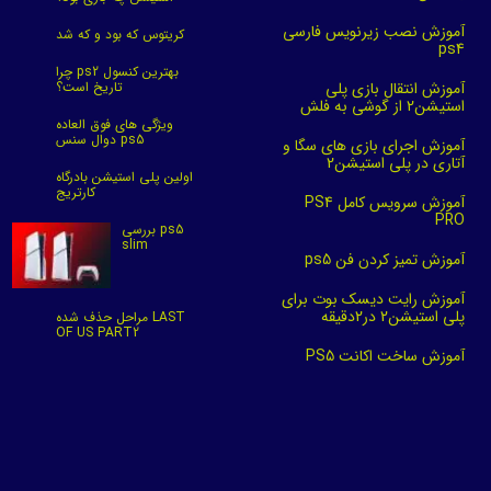
★
★
★
★
★
آموزش نصب زیرنویس فارسی
کریتوس که بود و که شد
ps4
چرا ps2 بهترین کنسول
آموزش انتقال بازی پلی
تاریخ است؟
استیشن2 از گوشی به فلش
ویژگی های فوق العاده
دوال سنس ps5
آموزش اجرای بازی های سگا و
آتاری در پلی استیشن2
اولین پلی استیشن بادرگاه
کارتریج
آموزش سرویس کامل PS4
PRO
بررسی ps5
slim
آموزش تمیز کردن فن ps5
★
★
★
★
★
آموزش رایت دیسک بوت برای
پلی استیشن2 در2دقیقه
مراحل حذف شده LAST
OF US PART2
آموزش ساخت اکانت PS5