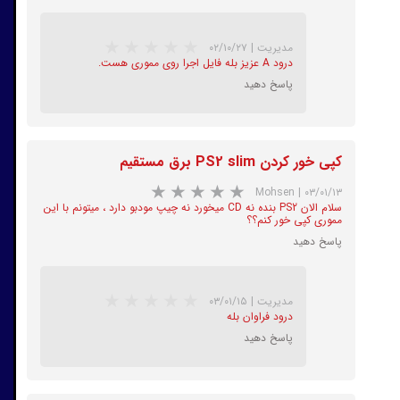
★
★
★
★
★
مدیریت
|
۰۲/۱۰/۲۷
درود A عزیز بله فایل اجرا روی مموری هست.
پاسخ دهید
کپی خور کردن PS2 slim برق مستقیم
★
★
★
★
★
Mohsen
|
۰۳/۰۱/۱۳
سلام الان PS2 بنده نه CD میخورد نه چیپ مودبو دارد ، میتونم با این
مموری کپی خور کنم؟؟
پاسخ دهید
مدیریت
|
۰۳/۰۱/۱۵
درود فراوان بله
پاسخ دهید