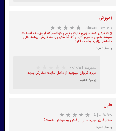
آموزش
★
★
★
★
★
behnam
|
۰۲/۱۰/۱۰
بوت کردن خود مموری کارت رو می خواستم که از دیسک استفاده
نمیشه همین مموری کارتی که گذاشتین واسه فروش برنامه های
داخلشو بزارید واسه دانلود
پاسخ دهید
مدیریت
|
۰۲/۱۰/۱۱
★
★
★
★
★
درود فراوان میتونید از داخل سایت سفارش بدید
پاسخ دهید
فایل
A
|
۰۲/۱۰/۲۵
سلام فایل اجرای بازی از فلش رو خودش هست؟
پاسخ دهید