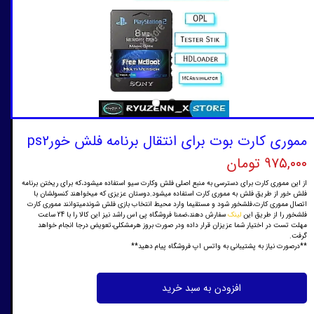
مموری کارت بوت برای انتقال برنامه فلش خورps2
۹۷۵,۰۰۰ تومان
از این مموری کارت برای دسترسی به منبع اصلی فلش وکارت سیو استفاده میشود،که برای ریختن برنامه
فلش خور از طریق فلش به مموری کارت استفاده میشود.دوستان عزیزی که میخواهند کنسولشان با
اتصال مموری کارت،فلشخور شود و مستقیما وارد محیط انتخاب بازی فلش شوندمیتوانند مموری کارت
فلشخور را از طریق این
لینک
سفارش دهند،ضمنا فروشگاه پی اس راشد نیز این کالا را با 24 ساعت
مهلت تست در اختیار شما عزیزان قرار داده ودر صورت بروز هرمشکلی،تعویض درجا انجام خواهد
گرفت.
**درصورت نیاز به پشتیبانی به واتس اپ فروشگاه پیام دهید**
افزودن به سبد خرید