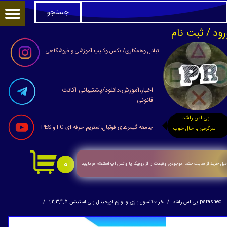
جستجو
حساب کاربری من
رود
/
ثبت نام
تغییر گذر واژه
تبادل وهمکاری/عکس وکلیپ آموزشی و فروشگاهی
سفارشات
اخبار،آموزش،دانلود/پشتیبانی اکانت
خروج از حساب کاربری
قانونی
پی اس راشد
جامعه گیمرهای فوتبال،استریم حرفه ای FC و PES
سرگرمی با حال خوب
۰
بل خرید از سایت،حتما موجودی وقیمت را از روبیکا یا واتس اپ استعلام فرمایید
psrashed پی اس راشد
خریدکنسول بازی و لوازم اورجینال پلی استیشن 1.2.3.4.5
مموری کارت بوت برای