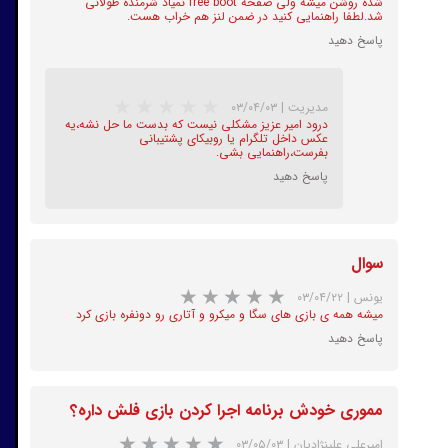
شده روشن میشه ولی صفحه free boot نمیاد شرمنده طولانی
شد.لطفا راهنمایی کنید در ضمن لنز هم خراب هست.
پاسخ دهید
مدیریت
|
۰۳/۰۴/۰۳
درود امیر عزیز مشکلی نیست که بدست ما حل نشه،یه
★
★
★
★
★
عکس داخل تلگرام یا روبیکای پشتیبانی
بفرست،راهنمایی بشی.
پاسخ دهید
سوال
یونس
|
۰۳/۰۴/۲۲
میشه همه ی بازی های سگا و میکرو و آتاری رو دونفره بازی کرد
پاسخ دهید
★
★
★
★
★
مموری خودش برنامه اجرا کردن بازی فلش داره؟
امیرعلی علینژادیان
|
۰۳/۰۵/۰۳