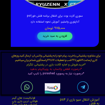
 فلش خورکردن ps2 برق مستقیم
مموری کارت بوت برای انت
★
★
★
★
★
۱۶۵,۰۰۰ تومان
آداپتوری واسلیم
:
آمو
۹۷۵,۰۰۰ توم
افزودن به سبد خرید
افزودن ب
برای مشاوره،پشتیبانی یا خرید، پیام خودرا به پشتیبانی واتس اپ ارسال کنیدروزهای
کاری ازساعت12ظهر تا 22شب و تعطیلات 17تا 22پاسخگوی شماعزیزان میباشیم.
*خرید،فروش و اجاره اکانت بازی در پشتیبانی تلگرام
*درصورت قطعی واتساپ به روبیکاپیام بدهید
*درصورت نیاز به پسوورد psrashed را تایپ کنید
★
★
★
★
★
فوتبالیست های گیمر
آموزش انتقال سیو بازی از ps4
طولانی ترین بازی پلی
به فلش
استیشن چه بازی بود؟