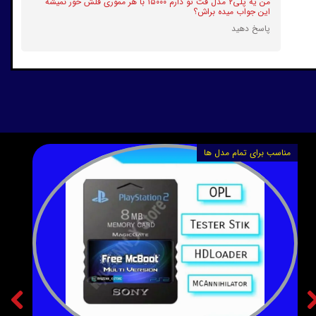
من یه پلی۲ مدل فت تو دارم ۱۵۰۰۰ با هر مموری فلش خور نمیشه
این جواب میده براش؟
پاسخ دهید
★
★
★
★
★
مناسب برای تمام مدل ها
★
★
★
★
★