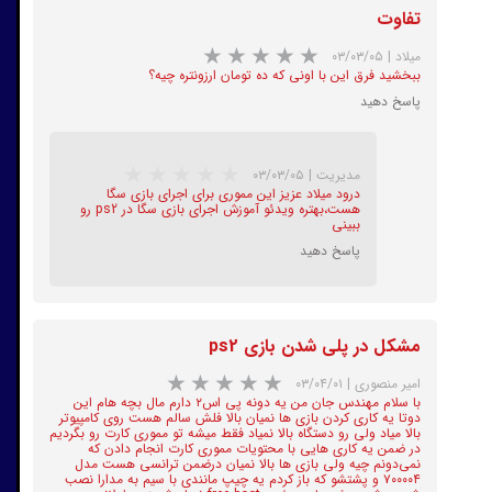
★
★
★
★
★
تفاوت
میلاد
|
۰۳/۰۳/۰۵
ببخشید فرق این با اونی که ده تومان ارزونتره چیه؟
پاسخ دهید
مدیریت
|
۰۳/۰۳/۰۵
درود میلاد عزیز این مموری برای اجرای بازی سگا
هست،بهتره ویدئو آموزش اجرای بازی سگا در ps2 رو
★
★
★
★
★
ببینی
پاسخ دهید
مشکل در پلی شدن بازی ps2
امیر منصوری
|
۰۳/۰۴/۰۱
با سلام مهندس جان من یه دونه پی اس۲ دارم مال بچه هام این
دوتا یه کاری کردن بازی ها نمیان بالا فلش سالم هست روی کامپیوتر
بالا میاد ولی رو دستگاه بالا نمیاد فقط میشه تو مموری کارت رو بگردیم
در ضمن یه کاری هایی با محتویات مموری کارت انجام دادن که
★
★
★
★
★
نمی‌دونم چیه ولی بازی ها بالا نمیان درضمن ترانسی هست مدل
۷۰۰۰۰۴ و پشتشو که باز کردم یه چیپ مانندی با سیم به مدارا نصب