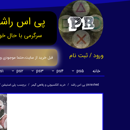
پی اس راشد
سرگرمی با حال خو
ورود
/
ثبت نام
قبل خرید از سایت،حتما موجودی وقیم
حساب کاربری من
خانه
ps5
ps4
ps3
ps2
s1
تغییر گذر واژه
psrashed پی اس راشد
خرید کلکسیونی و رفاهی گیمر
برچسب پلی استیشن 2
سفارشات
خروج از حساب کاربری