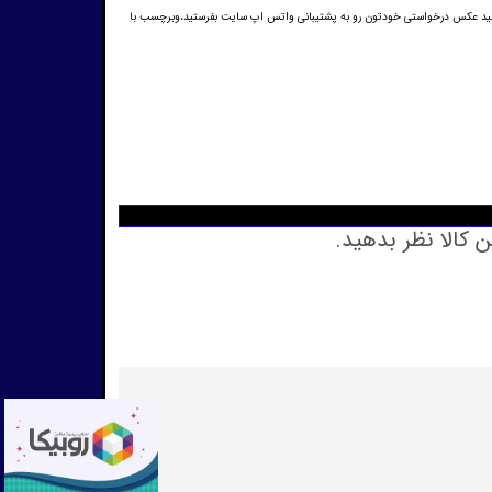
 خودمان میباشد،همچنین شما میتوانید عکس درخواستی خودتون رو به پشتیبانی واتس اپ سایت بفرستید،وبرچسب با
ن کالا نظر بدهید.