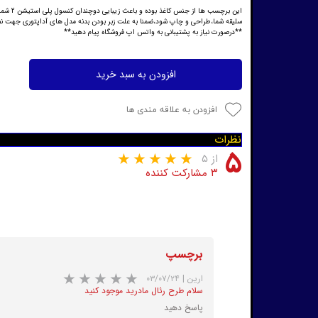
این ب
سلیقه شما،طراحی و چاپ شود،ضمنا به علت زبر بودن بدنه مدل های آداپتوری جهت نصب بر روی ps2 مدل ذکر شده از چسب قطره ای کنار بر
**درصورت نیاز به پشتیبانی به واتس اپ فروشگاه پیام دهید**
افزودن به سبد خرید
افزودن به علاقه مندی ها
نظرات
۵
از ۵
۳ مشارکت کننده
برچسپ
ارین
|
۰۳/۰۷/۲۴
سلام طرح رئال مادرید موجود کنید
پاسخ دهید