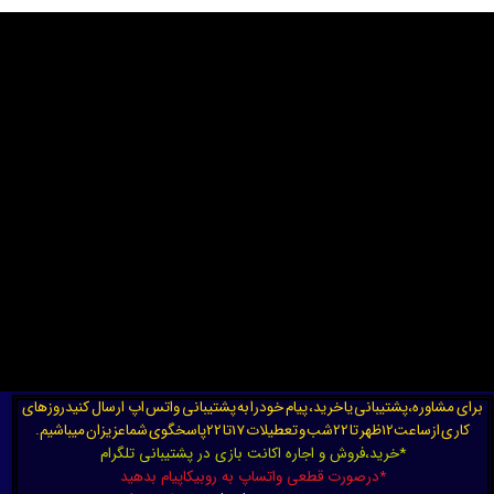
برای مشاوره،پشتیبانی یا خرید، پیام خودرا به پشتیبانی واتس اپ ارسال کنیدروزهای
کاری ازساعت12ظهر تا 22شب و تعطیلات 17تا 22پاسخگوی شماعزیزان میباشیم.
*خرید،فروش و اجاره اکانت بازی در پشتیبانی تلگرام
*درصورت قطعی واتساپ به روبیکاپیام بدهید