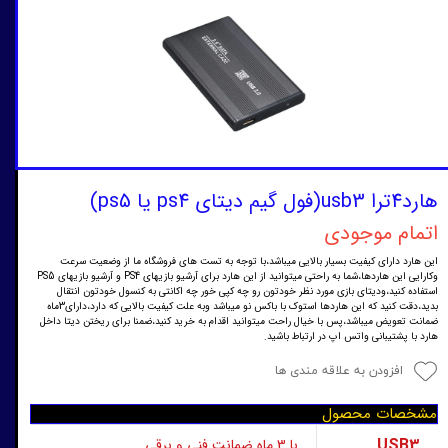
هارد4ترا usb3(فول گیم دیتای ps4 یا ps5)
اتمام موجودی
این هارد دارای کیفیت بسیار بالایی میباشد،با توجه به تست های فروشگاه ما از وضعیت سرعت
وکارایی این هاردها،شما به راحتی میتوانید از این هارد برای آرشیو بازیهای PS4 و آرشیو بازیهای PS5
استفاده کنید،ودیتای بازی مورد نظر خودتون رو چه کپی خور چه اکانتی به کنسول خودتون انتقال
بدید،دقت کنید که این هاردها استوک با باکس نو میباشد وبه علت کیفیت بالایی که دارد،دارای3ماه
ضمانت تعویض میباشد،پس با خیال راحت میتوانید اقدام به خرید کنید،ضمنا برای ریختن دیتا داخل
هارد با پشتیبانی واتس اپ در ارتباط باشید.
افزودن به علاقه مندی ها
مشخصات محصول
USB3
با 3 ماه ضمانت فنی و برقی