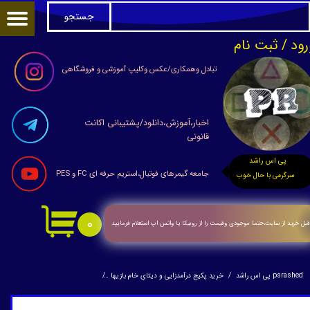
جستجو
حساب کاربری من
رود
/
ثبت نام
تغییر گذر واژه
تبادل وهمکاری/عکس وکلیپ آموزشی و فروشگاهی
سفارشات
اخبار،آموزش،دانلود/پشتیبانی اکانت
خروج از حساب کاربری
قانونی
پی اس راشد
جامعه گیمرهای فوتبال،استریم حرفه ای FC و PES
سرگرمی با حال خوب
۰
بل خرید از سایت،حتما موجودی وقیمت را از روبیکا یا واتس اپ استعلام فرمایید
psrashed پی اس راشد
خرید پکیج درآمدزایی و دیتای خام بازیها
هارد4ترا usb3(فول گیم دیتای ps4 یا ps5)