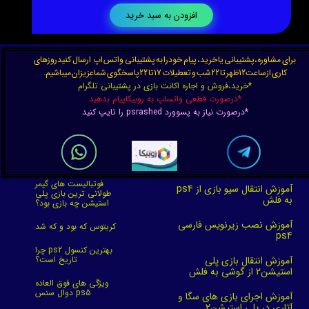
افزودن به سبد خرید
برای مشاوره،پشتیبانی یا خرید، پیام خودرا به پشتیبانی واتس اپ ارسال کنیدروزهای
کاری ازساعت12ظهر تا 22شب و تعطیلات 17تا 22پاسخگوی شماعزیزان میباشیم.
*خرید،فروش و اجاره اکانت بازی در پشتیبانی تلگرام
*درصورت قطعی واتساپ به روبیکاپیام بدهید
*درصورت نیاز به پسوورد psrashed را تایپ کنید
فوتبالیست های گیمر
آموزش انتقال سیو بازی از ps4
طولانی ترین بازی پلی
به فلش
استیشن چه بازی بود؟
آموزش نصب زیرنویس فارسی
کریتوس که بود و که شد
ps4
چرا ps2 بهترین کنسول
آموزش انتقال بازی پلی
تاریخ است؟
استیشن2 از گوشی به فلش
ویژگی های فوق العاده
دوال سنس ps5
آموزش اجرای بازی های سگا و
آتاری در پلی استیشن2