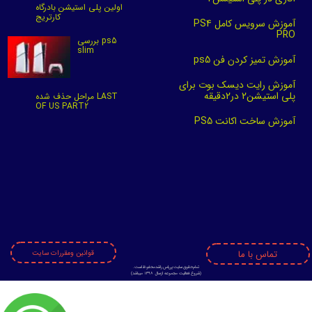
اولین پلی استیشن بادرگاه
کارتریج
آموزش سرویس کامل PS4
PRO
بررسی ps5
slim
آموزش تمیز کردن فن ps5
آموزش رایت دیسک بوت برای
پلی استیشن2 در2دقیقه
مراحل حذف شده LAST
OF US PART2
آموزش ساخت اکانت PS5
تماس با ما
قوانین ومقررات سایت
تمام حقوق سایت پی اس راشد محفوظ است.
​​​​​​​(
شروع فعالیت مجموعه ازسال 1398 میباشد)