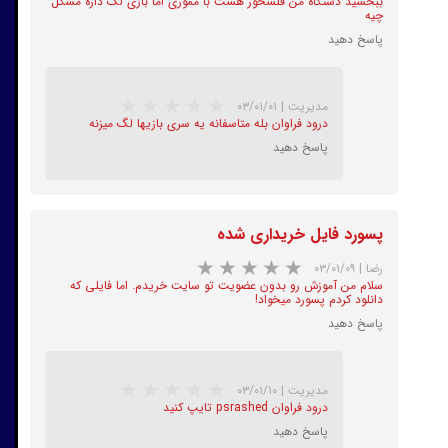
ببخشید دستگاه من فلشخور هست با مموری اما بازی لگ داره مشکل
چیه
پاسخ دهید
مدیریت
|
۰۳/۰۱/۰۱
★
★
★
★
★
درود فراوان بله متاسفانه یه سری بازیها لگ میزنه
پاسخ دهید
پسورد فایل خریداری شده
رضا
|
۰۳/۰۱/۰۹
★
★
★
★
★
سلام من آموزش رو بدون عضویت تو سایت خریدم. اما فایلی که
دانلود کردم پسورد میخواد!
پاسخ دهید
مدیریت
|
۰۳/۰۱/۱۰
درود فراوان psrashed تایپ کنید
پاسخ دهید