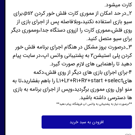
کارت میشود.
2_در حد امکان از مموری کارت فلش خور کردن ps2،برای
سیو بازی استفاده نکنید،وبلافاصله پس از اجرای بازی از
روی فلش،مموری کارت را ازروی دستگاه جدا،ومموری دیگر
برای سیو متصل کنید.
3_درصورت بروز مشکل در هنگام اجرای برنامه فلش خور
کردن پلی استیشن2 به پشتیبانی واتس اپ،در سایت پیام
دهید تا راهنمایی های لازم صورت گیرد.
4-برای اجرای بازی های دیگر از روی فلش،دکمه
هایL1+L2+R1+R2+start +select را باهم بفشارید،تا به
منو اول روی مموری برگردید،وپس از اجرای برنامه به بازی
ها دسترسی داشته باشید.
**درصورت نیاز به پشتیبانی به واتس اپ فروشگاه پیام دهید**
افزودن به سبد خرید