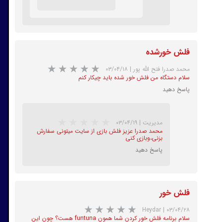
★
★
★
★
★
فلش خورشده
محمد صدرا فتح الله پور
|
۰۳/۰۴/۱۸
سلام دستگاه من فلش خور شده باید چیکار کنم
★
★
★
★
★
پاسخ دهید
مدیریت
|
۰۳/۰۴/۱۹
محمد صدرا عزیز فلش بازی از سایت میتونی سفارش
بزنی،وبازی کنی
پاسخ دهید
فلش خور
★
★
★
★
★
Heydar
|
۰۳/۰۴/۲۸
سلام برنامه فلش خور کردن شما همون funtuna هست؟ چون این