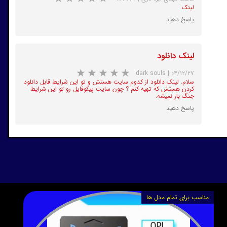
لینک
پاسخ دهید
★
★
★
★
★
لینک دانلود
dark souls
|
۰۴/۱۲/۲۷
سلام. لینک دانلود از کدوم سایت هستش و تو این شرایط قابل دانلود
کردن هستش که تهیه کنم ؟ چون سایت پیکوفایل رو تو این شرایط
جنگ باز نمیشه.
پاسخ دهید
★
★
★
★
★
آموزش ویدئویی با فایل های برنامه
مناسب