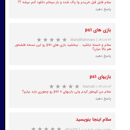
سلام فایل قبل خریدم وا پاک شده و باز میخام دانلود کنم میشه ؟؟
پاسخ دهید
★
★
★
★
★
بازی های ps1
MahdiRahmani
|
۰۴/۰۲/۲۶
سلام و خسته نباشید .. ببخشید بازی های ps1 رو این نسخه فلشخور
هم بالا میان؟
پاسخ دهید
بازیهای ps1
kiamak
|
۰۴/۰۷/۰۳
سلام من کپیخور کردم ولی بازیهای ps1 v رو چجوری باید بیارم؟
★
★
★
★
★
پاسخ دهید
سلام اینجا بنویسید
محمد مهدی ابره دری
|
۰۴/۱۰/۲۷