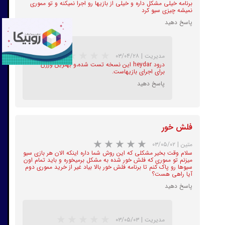
برنامه خیلی مشکل داره و خیلی از بازیها رو اجرا نمیکنه و تو مموری
نمیشه چیزی سیو کرد
پاسخ دهید
مدیریت
|
۰۳/۰۴/۲۸
درود heydar این نسخه تست شده،و بهترین ورژن
برای اجرای بازیهاست.
پاسخ دهید
★
★
★
★
★
فلش خور
متین
|
۰۳/۰۵/۰۲
سلام وقت بخیر مشکلی که این روش شما داره اینکه الان هر بازی سیو
میزنم تو مموری که فلش خور شده به مشکل برمیخوره و باید تمام اون
سیوها رو پاک کنم تا برنامه فلش خور بالا بیاد غیر از خرید مموری دوم
آیا راهی هست؟
پاسخ دهید
★
★
★
★
★
مدیریت
|
۰۳/۰۵/۰۳