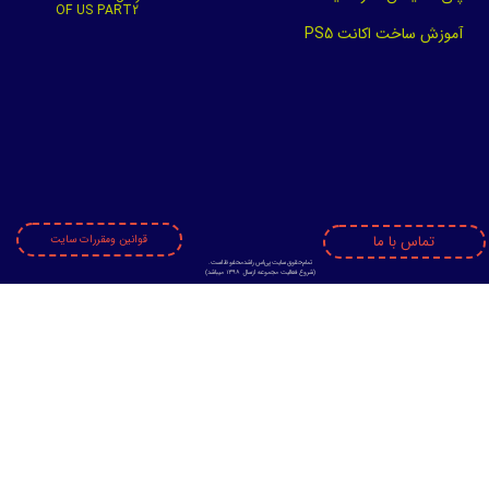
★
★
★
★
★
OF US PART2
آموزش ساخت اکانت PS5
★
★
★
★
★
تماس با ما
قوانین ومقررات سایت
تمام حقوق سایت پی اس راشد محفوظ است.
​​​​​​​(
شروع فعالیت مجموعه ازسال 1398 میباشد)