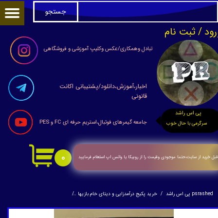
جستجو
حساب کاربری من
رود
/
ثبت نام
تغییر گذر واژه
تبادل وهمکاری/عکس وکلیپ آموزشی و فروشگاهی
سفارشات
اخبار،آموزش،دانلود/پشتیبانی اکانت
خروج از حساب کاربری
قانونی
پی اس راشد
جامعه گیمرهای فوتبال،استریم حرفه ای FC و PES
سرگرمی با حال خوب
۰
بل خرید از سایت،حتما موجودی وقیمت را از روبیکا یا واتس اپ استعلام فرمایید
psrashed پی اس راشد
خرید پکیج درآمدزایی و دیتای خام بازیها
آموزش وبرنامه فلش خورکردن ps2 برق مستقیم