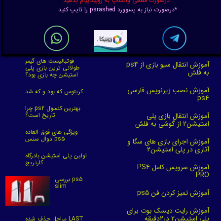
★
★
★
★
★
*درصورت قطعی واتساپ به روبیکاپیام بدهید
*درصورت نیاز به پسوورد psrashed را تایپ کنید
فوتبالیست های گیمر
آموزش انتقال سیو بازی از ps4
طولانی ترین بازی پلی
به فلش
استیشن چه بازی بود؟
آموزش نصب زیرنویس فارسی
کریتوس که بود و که شد
ps4
★
★
★
★
★
چرا ps2 بهترین کنسول
آموزش انتقال بازی پلی
تاریخ است؟
استیشن2 از گوشی به فلش
ویژگی های فوق العاده
دوال سنس ps5
آموزش اجرای بازی های سگا و
آتاری در پلی استیشن2
اولین پلی استیشن بادرگاه
کارتریج
آموزش سرویس کامل PS4
PRO
بررسی ps5
slim
آموزش تمیز کردن فن ps5
آموزش رایت دیسک بوت برای
پلی استیشن2 در2دقیقه
مراحل حذف شده LAST