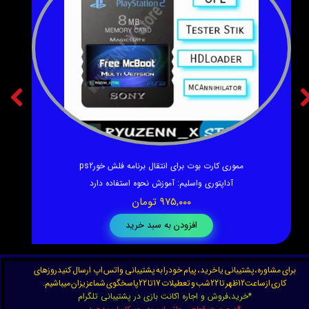
★
★
★
★
★
آموزش اجرای بازی های PS1 در PS2
۱۳۵,۰۰۰ تومان
★
★
★
★
★
افزودن به سبد خرید
برای مشاوره،پشتیبانی یا خرید، پیام خودرا به پشتیبانی واتس اپ ارسال کنیدروزهای
کاری ازساعت12ظهر تا 22شب و تعطیلات 17تا 22پاسخگوی شماعزیزان میباشیم.
*خرید،فروش و اجاره اکانت بازی در پشتیبانی تلگرام