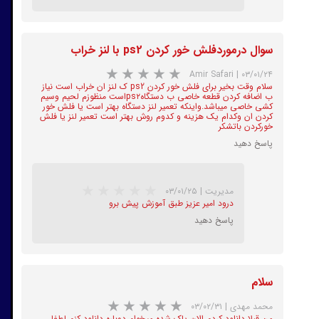
سوال درموردفلش خور کردن ps2 با لنز خراب
★
★
★
★
★
Amir Safari
|
۰۳/۰۱/۲۴
سلام وقت بخیر برای فلش خور کردن ps2 ک لنز ان خراب است نیاز
ب اضافه کردن قطعه خاصی ب دستگاهps۲است منظوزم لحیم وسیم
کشی خاصی میباشد.واینکه تعمیر لنز دستگاه بهتر است یا فلش خور
کردن ان وکدام یک هزینه و کدوم روش بهتر است تعمیر لنز یا فلش
خورکردن باتشکر
پاسخ دهید
★
★
★
★
★
مدیریت
|
۰۳/۰۱/۲۵
درود امیر عزیز طبق آموزش پیش برو
پاسخ دهید
سلام
محمد مهدی
|
۰۳/۰۲/۳۱
من قبلا دانلود کردم الان پاک شده میخوام دوباره دانلود کنم لطفا