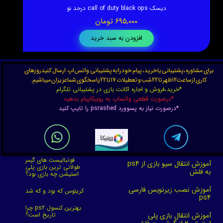
دیسک call of duty black ops درحد نو
۶۹۵,۰۰۰ تومان
افزودن به سبد خرید
برای مشاوره،پشتیبانی یا خرید، پیام خودرا به پشتیبانی واتس اپ ارسال کنیدروزهای
کاری ازساعت12ظهر تا 22شب و تعطیلات 17تا 22پاسخگوی شماعزیزان میباشیم.
*خرید،فروش و اجاره اکانت بازی در پشتیبانی تلگرام
*درصورت قطعی واتساپ به روبیکاپیام بدهید
*درصورت نیاز به پسوورد psrashed را تایپ کنید
فوتبالیست های گیمر
آموزش انتقال سیو بازی از ps4
طولانی ترین بازی پلی
به فلش
استیشن چه بازی بود؟
آموزش نصب زیرنویس فارسی
کریتوس که بود و که شد
ps4
چرا ps2 بهترین کنسول
آموزش انتقال بازی پلی
تاریخ است؟