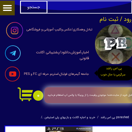
جستجو
حساب کاربری من
رود
/
ثبت نام
تغییر گذر واژه
تبادل وهمکاری/عکس وکلیپ آموزشی و فروشگاهی
سفارشات
اخبار،آموزش،دانلود/پشتیبانی اکانت
خروج از حساب کاربری
قانونی
پی اس راشد
جامعه گیمرهای فوتبال،استریم حرفه ای FC و PES
سرگرمی با حال خوب
۰
بل خرید از سایت،حتما موجودی وقیمت را از روبیکا یا واتس اپ استعلام فرمایید
psrashed پی اس راشد
خرید و اجاره اکانت و بازیهای پلی استیشن
دیسک بازی killzone2 بادفترچه برای ps3