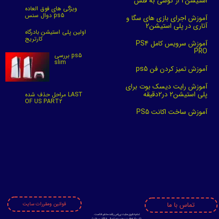
استیشن2 از گوشی به فلش
ویژگی های فوق العاده
دوال سنس ps5
آموزش اجرای بازی های سگا و
آتاری در پلی استیشن2
اولین پلی استیشن بادرگاه
کارتریج
آموزش سرویس کامل PS4
PRO
بررسی ps5
slim
آموزش تمیز کردن فن ps5
آموزش رایت دیسک بوت برای
پلی استیشن2 در2دقیقه
مراحل حذف شده LAST
OF US PART2
آموزش ساخت اکانت PS5
تماس با ما
قوانین ومقررات سایت
تمام حقوق سایت پی اس راشد محفوظ است.
​​​​​​​(
شروع فعالیت مجموعه ازسال 1398 میباشد)