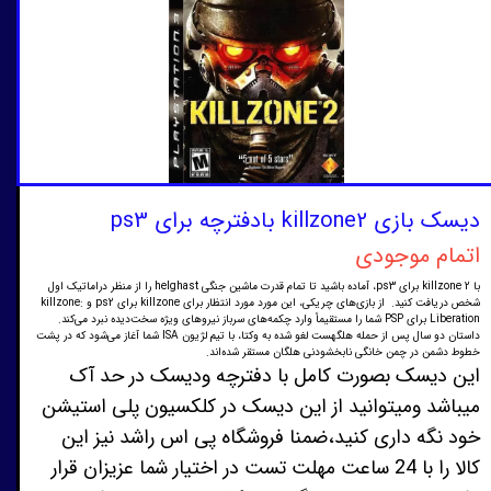
دیسک بازی killzone2 بادفترچه برای ps3
اتمام موجودی
با killzone 2 برای ps3، آماده باشید تا تمام قدرت ماشین جنگی helghast را از منظر دراماتیک اول
شخص دریافت کنید. از بازی‌های چریکی، این مورد مورد انتظار برای killzone برای ps2 و killzone:
Liberation برای PSP شما را مستقیماً وارد چکمه‌های سرباز نیروهای ویژه سخت‌دیده نبرد می‌کند.
داستان دو سال پس از حمله هلگهست لغو شده به وکتا، با تیم لژیون ISA شما آغاز می‌شود که در پشت
خطوط دشمن در چمن خانگی نابخشودنی هلگان مستقر شده‌اند.
این دیسک بصورت کامل با دفترچه ودیسک در حد آک
میباشد ومیتوانید از این دیسک در کلکسیون پلی استیشن
خود نگه داری کنید،ضمنا فروشگاه پی اس راشد نیز این
کالا را با 24 ساعت مهلت تست در اختیار شما عزیزان قرار